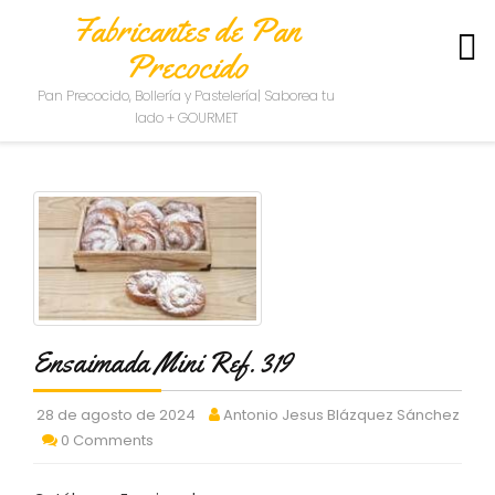
Fabricantes de Pan
Precocido
S
Pan Precocido, Bollería y Pastelería| Saborea tu
O
lado + GOURMET
B
R
E
N
O
S
O
T
R
O
S
Ensaimada Mini Ref. 319
C
28 de agosto de 2024
Antonio Jesus Blázquez Sánchez
O
0 Comments
N
T
A