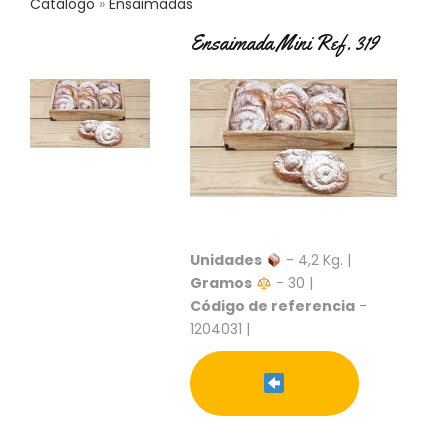
Catálogo
Ensaimadas
C
T
Ensaimada Mini Ref. 319
O
:
9
3
7
6
2
9
3
9
0
Unidades
- 4,2 Kg. |
Gramos
- 30 |
P
Código de referencia
-
R
1204031 |
O
D
U
C
T
O