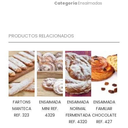
S
Categoría
Ensaimadas
C
A
T
Á
PRODUCTOS RELACIONADOS
L
O
G
O
G
E
N
E
R
A
L
FARTONS
ENSAIMADA
ENSAIMADA
ENSAIMADA
P
MANTECA
MINI REF.
NORMAL
FAMILIAR
R
REF. 323
4329
FERMENTADA
CHOCOLATE
O
M
REF. 4320
REF. 427
O