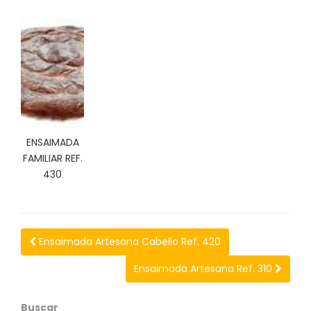
C
I
O
N
E
S
Á
ENSAIMADA
R
FAMILIAR REF.
E
430
A
C
L
I
E
Ensaimada Artesana Cabello Ref. 420
N
T
Ensaimada Artesana Ref. 310
E
S
Buscar