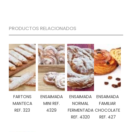
S
C
A
T
PRODUCTOS RELACIONADOS
Á
L
O
G
O
G
E
N
E
R
A
L
FARTONS
ENSAIMADA
ENSAIMADA
ENSAIMADA
MANTECA
MINI REF.
NORMAL
FAMILIAR
P
REF. 323
4329
FERMENTADA
CHOCOLATE
R
REF. 4320
REF. 427
O
M
O