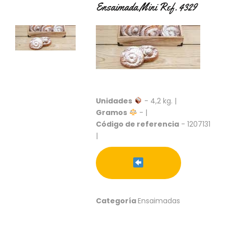
Ensaimada Mini Ref. 4329
C
T
O
:
9
3
7
6
2
9
Unidades
- 4,2 kg. |
3
Gramos
- |
9
Código de referencia
- 1207131
0
|
P
R
O
D
U
C
Categoría
Ensaimadas
T
O