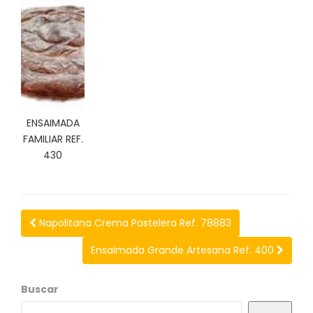
C
I
O
N
E
S
ENSAIMADA
Á
FAMILIAR REF.
R
430
E
A
C
L
I
Napolitana Crema Pastelera Ref. 78883
E
N
Ensaimada Grande Artesana Ref. 400
T
E
Buscar
S