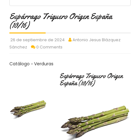
C
T
Espárrago Triguero Origen España
O
:
(10/16)
9
3
26 de septiembre de 2024
Antonio Jesus Blázquez
7
Sánchez
0 Comments
6
2
9
Catálogo
Verduras
3
9
Espárrago Triguero Origen
0
España (10/16)
P
R
O
D
U
C
T
O