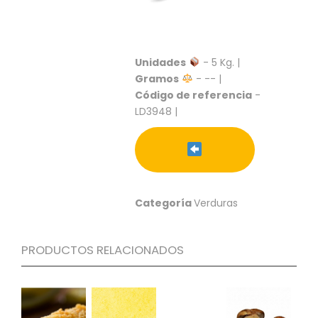
S
C
A
T
Unidades
- 5 Kg. |
Á
Gramos
- -- |
L
Código de referencia
-
O
LD3948 |
G
O
G
E
N
E
R
Categoría
Verduras
A
L
PRODUCTOS RELACIONADOS
P
R
O
M
O