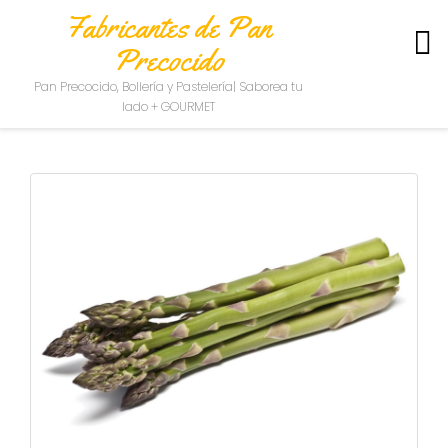
Fabricantes de Pan
Precocido
S
Pan Precocido, Bollería y Pastelería| Saborea tu
O
lado + GOURMET
B
R
E
N
O
S
O
T
R
O
S
C
O
N
T
A