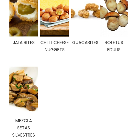
C
I
O
N
E
S
JALA BITES
CHILLI CHEESE
GUACABITES
BOLETUS
NUGGETS
EDULIS
Á
R
E
A
C
L
I
E
N
T
MEZCLA
E
SETAS
S
SILVESTRES