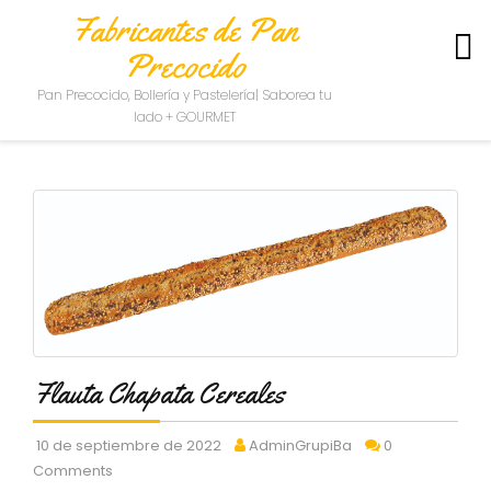
Fabricantes de Pan
Precocido
S
Pan Precocido, Bollería y Pastelería| Saborea tu
O
lado + GOURMET
B
R
E
N
O
S
O
T
R
O
S
Flauta Chapata Cereales
C
O
N
10 de septiembre de 2022
AdminGrupiBa
0
T
Comments
A