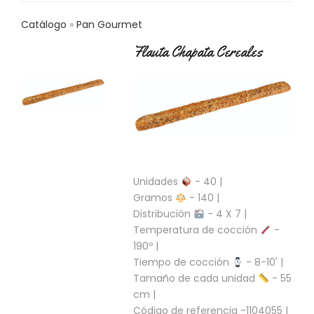
C
T
Catálogo
Pan Gourmet
O
Flauta Chapata Cereales
:
9
3
7
6
2
9
3
9
0
Unidades
- 40 |
Gramos
- 140 |
P
Distribución
- 4 X 7 |
R
Temperatura de cocción
-
O
190º |
D
U
Tiempo de cocción
- 8-10' |
C
Tamaño de cada unidad
- 55
T
cm |
O
Código de referencia -1104055 |