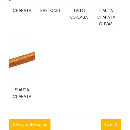
C
CHAPATA
BASTONET
TALLO
FLAUTA
I
O
CEREALES
CHAPATA
N
OLIVAS
E
S
Á
R
E
A
C
L
FLAUTA
I
CHAPATA
E
N
T
E
S
Flauta Burbujas
Tallo