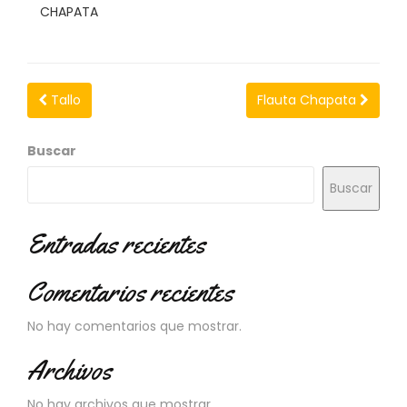
N
CHAPATA
O
V
E
D
A
Tallo
Flauta Chapata
D
E
Buscar
S
Buscar
Entradas recientes
Comentarios recientes
No hay comentarios que mostrar.
Archivos
No hay archivos que mostrar.