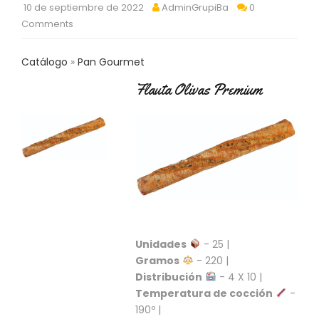
10 de septiembre de 2022
AdminGrupiBa
0
C
T
Comments
O
:
Catálogo
Pan Gourmet
9
3
Flauta Olivas Premium
7
6
2
9
3
9
0
P
R
O
Unidades
- 25 |
D
Gramos
- 220 |
U
Distribución
- 4 X 10 |
C
Temperatura de cocción
-
T
O
190º |