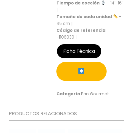
S
Tiempo de cocción
- 14'-16'
|
C
Tamaño de cada unidad
-
A
45 cm |
T
Código de referencia
Á
L
-1106030 |
O
G
Ficha Técnica
O
G
E
N
E
R
A
Categoría
Pan Gourmet
L
P
PRODUCTOS RELACIONADOS
R
O
M
O