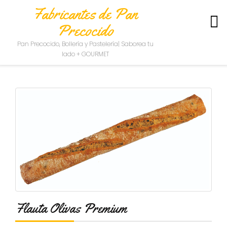
Fabricantes de Pan
Precocido
S
Pan Precocido, Bollería y Pastelería| Saborea tu
O
lado + GOURMET
B
R
E
N
O
S
O
T
R
O
S
C
O
N
Flauta Olivas Premium
T
A