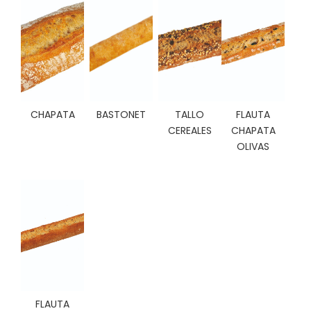
C
I
O
N
E
S
CHAPATA
BASTONET
TALLO
FLAUTA
CEREALES
CHAPATA
Á
OLIVAS
R
E
A
C
L
I
E
N
T
E
S
FLAUTA