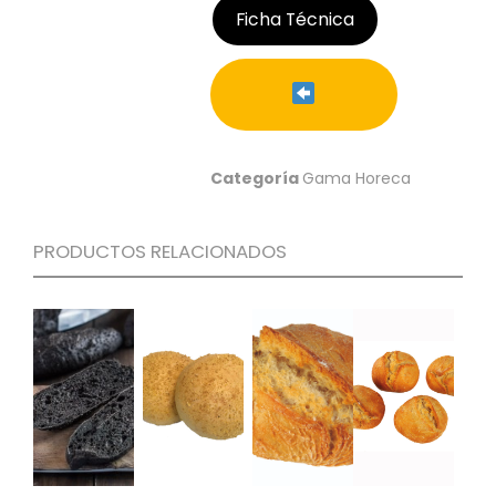
Ficha Técnica
C
I
O
N
E
S
Categoría
Gama Horeca
Á
R
PRODUCTOS RELACIONADOS
E
A
C
L
I
E
N
T
E
S