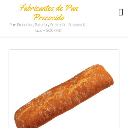
Fabricantes de Pan
Precocido
S
Pan Precocido, Bollería y Pastelería| Saborea tu
O
lado + GOURMET
B
R
E
N
O
S
O
T
R
O
S
C
O
N
T
A