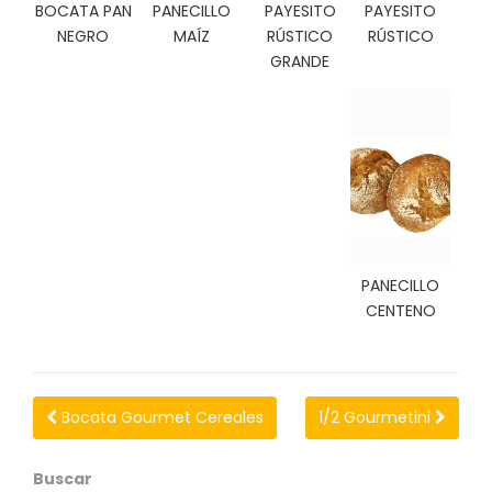
N
BOCATA PAN
PANECILLO
PAYESITO
PAYESITO
O
NEGRO
MAÍZ
RÚSTICO
RÚSTICO
V
GRANDE
E
D
A
D
E
S
PANECILLO
CENTENO
Bocata Gourmet Cereales
1/2 Gourmetini
Buscar