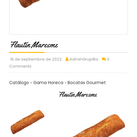
C
T
O
:
9
3
7
Flautín Maresme
6
2
9
16 de septiembre de 2022
AdminGrupiBa
0
3
Comments
9
0
Catálogo
Gama Horeca
Bocatas Gourmet
P
Flautín Maresme
R
O
D
U
C
T
O