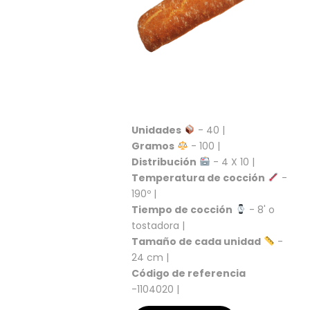
S
C
A
T
Á
L
O
G
O
Unidades
- 40 |
G
Gramos
- 100 |
E
Distribución
- 4 X 10 |
N
Temperatura de cocción
-
E
190º |
R
Tiempo de cocción
- 8' o
A
L
tostadora |
Tamaño de cada unidad
-
P
24 cm |
R
Código de referencia
O
-1104020 |
M
O