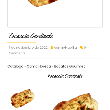
C
T
O
:
9
3
7
Focaccia Cardinale
6
2
9
4 de noviembre de 2022
AdminGrupiBa
0
3
Comments
9
0
Catálogo
Gama Horeca
Bocatas Gourmet
P
Focaccia Cardinale
R
O
D
U
C
T
O