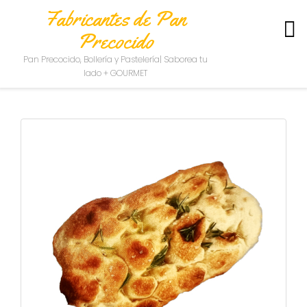
Fabricantes de Pan
Precocido
S
Pan Precocido, Bollería y Pastelería| Saborea tu
O
lado + GOURMET
B
R
E
N
O
S
O
T
R
O
S
C
O
N
T
A