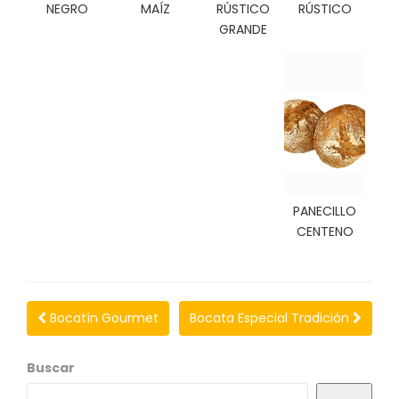
N
NEGRO
MAÍZ
RÚSTICO
RÚSTICO
O
GRANDE
V
E
D
A
D
E
S
PANECILLO
CENTENO
Bocatín Gourmet
Bocata Especial Tradición
Buscar