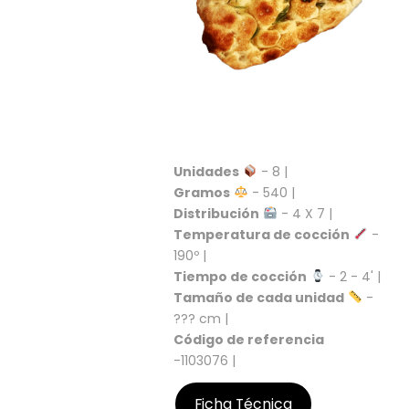
S
C
A
T
Á
L
O
G
O
Unidades
- 8 |
G
Gramos
- 540 |
E
Distribución
- 4 X 7 |
N
Temperatura de cocción
-
E
190º |
R
Tiempo de cocción
- 2 - 4' |
A
L
Tamaño de cada unidad
-
??? cm |
P
Código de referencia
R
-1103076 |
O
M
Ficha Técnica
O