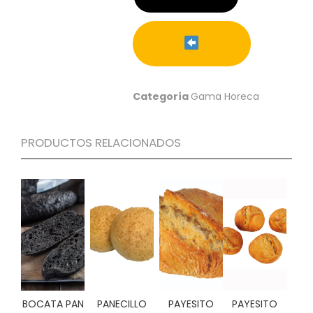
C
I
O
N
E
S
Categoría
Gama Horeca
Á
PRODUCTOS RELACIONADOS
R
E
A
C
L
I
E
N
T
E
S
BOCATA PAN
PANECILLO
PAYESITO
PAYESITO