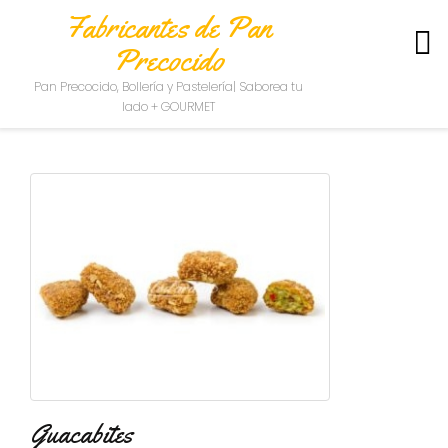
Fabricantes de Pan
Precocido
S
Pan Precocido, Bollería y Pastelería| Saborea tu
O
lado + GOURMET
B
R
E
N
O
S
O
T
R
O
S
C
O
N
T
Guacabites
A