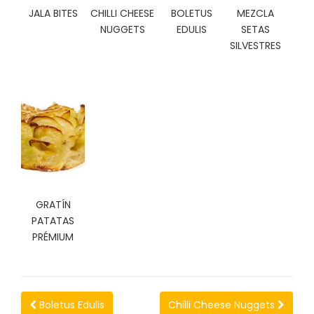
C
JALA BITES
CHILLI CHEESE
BOLETUS
MEZCLA
I
NUGGETS
EDULIS
SETAS
O
SILVESTRES
N
E
S
Á
R
E
A
C
GRATÍN
L
PATATAS
I
E
PRÉMIUM
N
T
E
S
Boletus Edulis
Chilli Cheese Nuggets