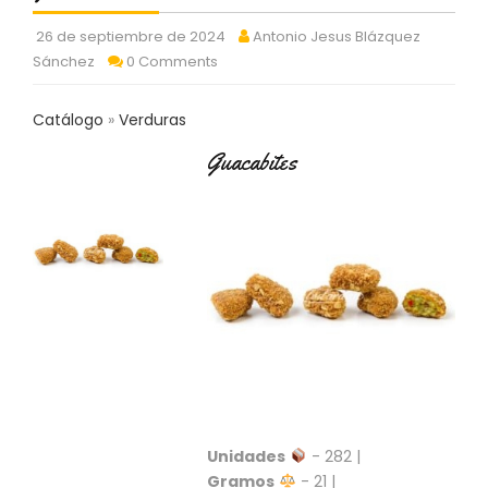
C
T
26 de septiembre de 2024
Antonio Jesus Blázquez
O
Sánchez
0 Comments
:
9
Catálogo
Verduras
3
7
Guacabites
6
2
9
3
9
0
P
R
O
D
U
C
T
Unidades
- 282 |
O
Gramos
- 21 |