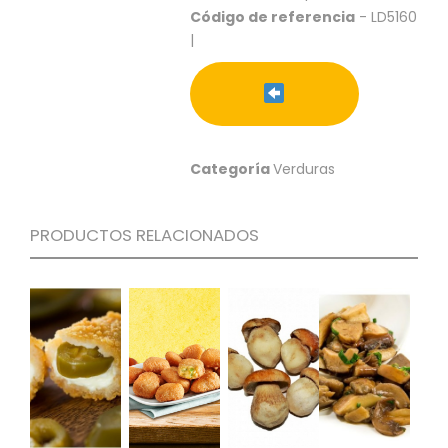
S
Código de referencia
- LD5160
|
C
A
T
Á
L
O
G
Categoría
Verduras
O
G
E
PRODUCTOS RELACIONADOS
N
E
R
A
L
P
R
O
M
O