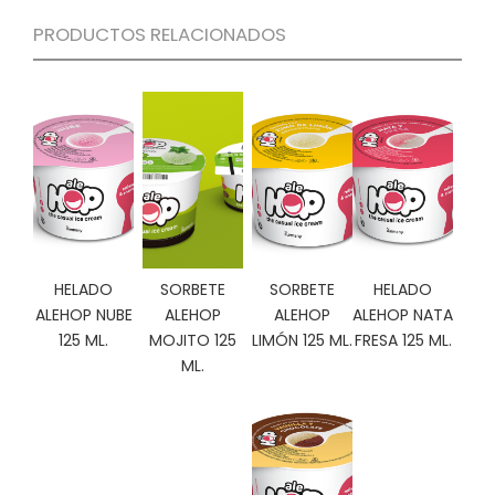
C
PRODUCTOS RELACIONADOS
I
O
N
E
S
Á
R
E
A
HELADO
SORBETE
SORBETE
HELADO
C
ALEHOP NUBE
ALEHOP
ALEHOP
ALEHOP NATA
L
125 ML.
MOJITO 125
LIMÓN 125 ML.
FRESA 125 ML.
I
ML.
E
N
T
E
S