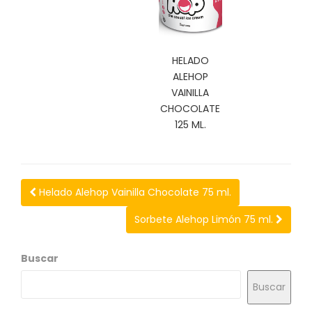
N
O
V
E
HELADO
D
A
ALEHOP
D
VAINILLA
E
CHOCOLATE
S
125 ML.
Helado Alehop Vainilla Chocolate 75 ml.
Sorbete Alehop Limón 75 ml.
Buscar
Buscar