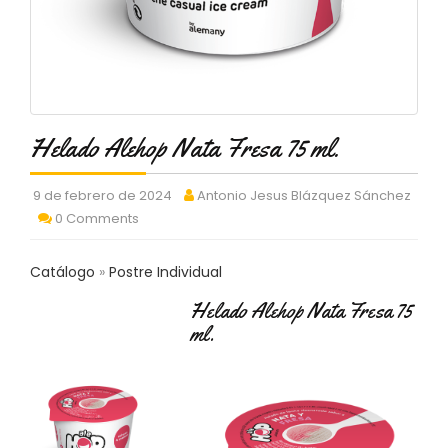
C
T
O
:
9
3
7
Helado Alehop Nata Fresa 75 ml.
6
2
9
9 de febrero de 2024
Antonio Jesus Blázquez Sánchez
3
0 Comments
9
0
Catálogo
Postre Individual
P
Helado Alehop Nata Fresa 75
R
ml.
O
D
U
C
T
O