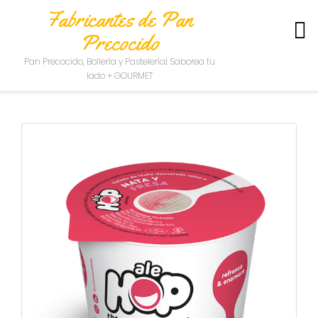
Fabricantes de Pan
Precocido
S
Pan Precocido, Bollería y Pastelería| Saborea tu
O
lado + GOURMET
B
R
E
N
O
S
O
T
R
O
S
C
O
N
T
A