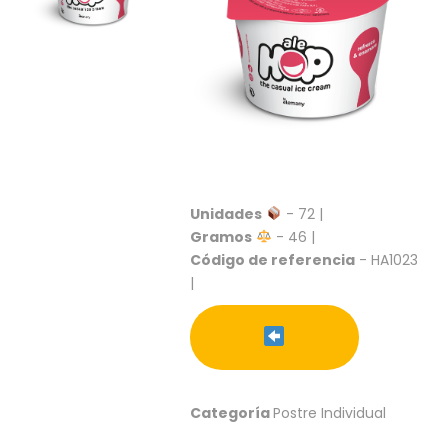
S
C
A
T
Á
L
O
G
O
G
Unidades
- 72 |
E
Gramos
- 46 |
N
Código de referencia
- HA1023
E
|
R
A
L
P
R
O
Categoría
Postre Individual
M
O