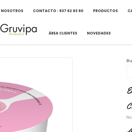
E NOSOTROS
CONTACTO : 937 62 93 90
PRODUCTOS
C
ÁREA CLIENTES
NOVEDADES
Bu
E
C
No
A