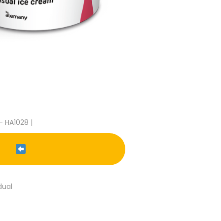
- HA1028 |
dual