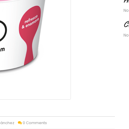
No
C
No
 Sánchez
0 Comments