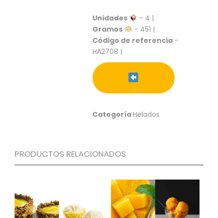
S
Unidades
- 4 |
C
Gramos
- 451 |
A
Código de referencia
-
T
Á
HA2708 |
L
O
G
O
G
E
Categoría
Helados
N
E
R
A
PRODUCTOS RELACIONADOS
L
P
R
O
M
O