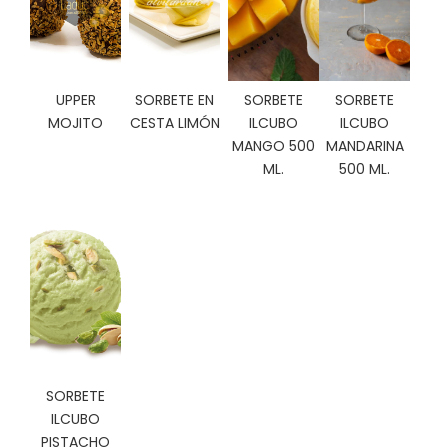
C
I
O
N
E
UPPER
SORBETE EN
SORBETE
SORBETE
S
MOJITO
CESTA LIMÓN
ILCUBO
ILCUBO
MANGO 500
MANDARINA
ML.
500 ML.
Á
R
E
A
C
L
I
E
N
T
SORBETE
E
S
ILCUBO
PISTACHO