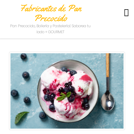
Fabricantes de Pan
Precocido
S
Pan Precocido, Bollería y Pastelería| Saborea tu
O
lado + GOURMET
B
R
E
N
O
S
O
T
R
O
S
C
O
N
T
A