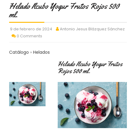
C
Helado Ilcubo Yogur Frutos Rojos 500
T
ml.
O
:
9
9 de febrero de 2024
Antonio Jesus Blázquez Sánchez
3
0 Comments
7
6
Catálogo
Helados
2
9
Helado Ilcubo Yogur Frutos
3
Rojos 500 ml.
9
0
P
R
O
D
U
C
T
O