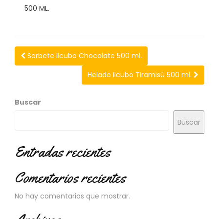
N
500 ML.
O
V
E
D
A
Sorbete Ilcubo Chocolate 500 ml.
D
E
Helado Ilcubo Tiramisú 500 ml.
S
Buscar
Buscar
Entradas recientes
Comentarios recientes
No hay comentarios que mostrar.