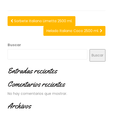
N
O
V
E
Sorbete Italiano Limetta 2500 ml.
D
A
Helado Italiano Coco 2500 ml.
D
E
S
Buscar
Buscar
Entradas recientes
Comentarios recientes
No hay comentarios que mostrar.
Archivos