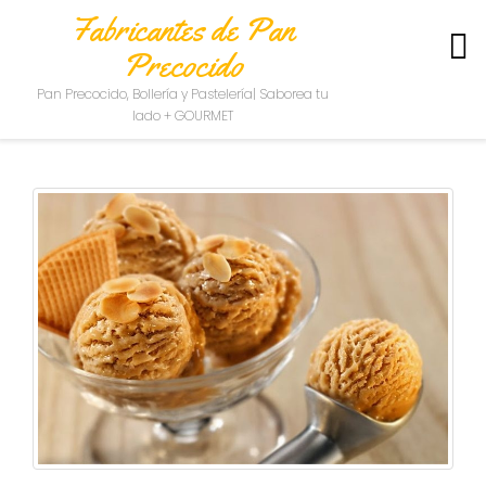
Fabricantes de Pan
Precocido
S
Pan Precocido, Bollería y Pastelería| Saborea tu
O
lado + GOURMET
B
R
E
N
O
S
O
T
R
O
S
C
O
N
T
A