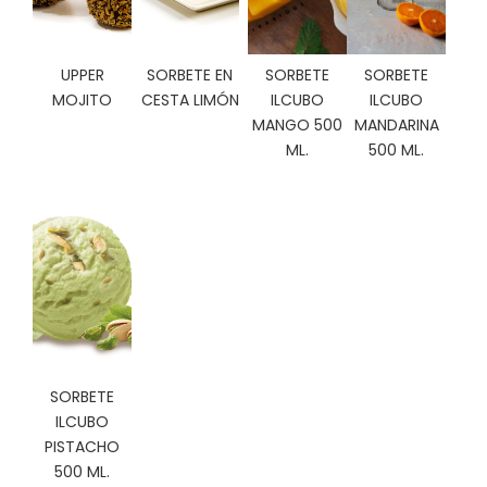
C
I
O
UPPER
SORBETE EN
SORBETE
SORBETE
N
MOJITO
CESTA LIMÓN
ILCUBO
ILCUBO
E
MANGO 500
MANDARINA
S
ML.
500 ML.
Á
R
E
A
C
L
I
E
N
SORBETE
T
ILCUBO
E
PISTACHO
S
500 ML.