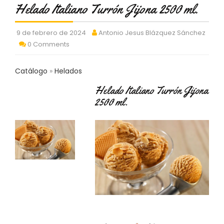
Helado Italiano Turrón Jijona 2500 ml.
C
T
O
9 de febrero de 2024
Antonio Jesus Blázquez Sánchez
:
0 Comments
9
3
7
Catálogo
Helados
6
2
Helado Italiano Turrón Jijona
9
2500 ml.
3
9
0
P
R
O
D
U
C
T
O