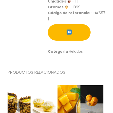
S
Unidades
- 1 |
Gramos
- 1899 |
C
Código de referencia
- HA2317
A
|
T
Á
L
O
G
O
Categoría
Helados
G
E
N
E
PRODUCTOS RELACIONADOS
R
A
L
P
R
O
M
O