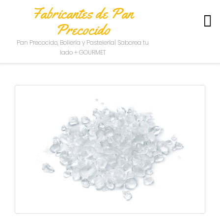
Fabricantes de Pan
Precocido
S
Pan Precocido, Bollería y Pastelería| Saborea tu
O
lado + GOURMET
B
R
E
N
O
S
O
T
R
O
S
C
O
N
T
A