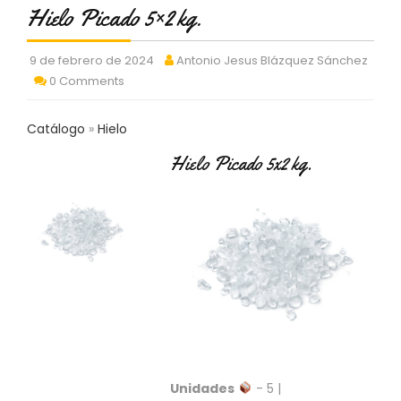
C
Hielo Picado 5×2 kg.
T
O
9 de febrero de 2024
Antonio Jesus Blázquez Sánchez
:
0 Comments
9
3
7
Catálogo
Hielo
6
2
Hielo Picado 5x2 kg.
9
3
9
0
P
R
O
D
U
C
T
O
Unidades
- 5 |