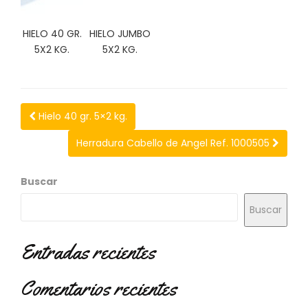
C
I
HIELO 40 GR.
HIELO JUMBO
O
5X2 KG.
5X2 KG.
N
E
S
Hielo 40 gr. 5×2 kg.
Á
Herradura Cabello de Angel Ref. 1000505
R
E
A
Buscar
C
L
Buscar
I
E
Entradas recientes
N
T
E
Comentarios recientes
S