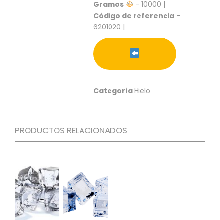
S
Gramos
- 10000 |
Código de referencia
-
C
6201020 |
A
T
Á
L
O
G
Categoría
Hielo
O
G
E
N
PRODUCTOS RELACIONADOS
E
R
A
L
P
R
O
M
O