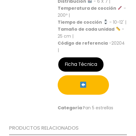
Distribución
- 6 X 7 |
S
Temperatura de cocción
-
C
200º |
A
Tiempo de cocción
- 10-12' |
T
Tamaño de cada unidad
-
Á
25 cm |
L
Código de referencia
-20204
O
|
G
O
G
Ficha Técnica
E
N
E
R
A
L
Categoría
Pan 5 estrellas
P
R
O
PRODUCTOS RELACIONADOS
M
O