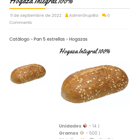
Hogaza Integral 100%
C
T
11 de septiembre de 2022
AdminGrupiBa
0
O
:
Comments
9
3
Catálogo
Pan 5 estrellas
Hogazas
7
6
Hogaza Integral 100%
2
9
3
9
0
P
R
O
D
U
C
Unidades
- 14 |
T
Gramos
- 500 |
O