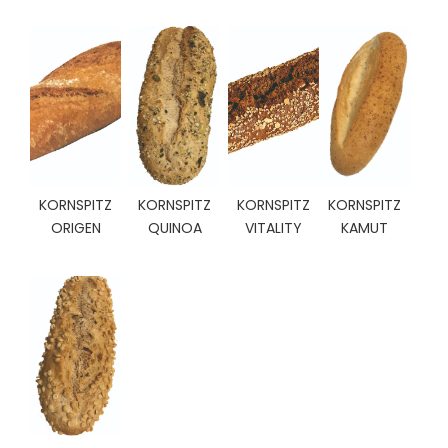
C
I
O
N
E
S
Á
KORNSPITZ
KORNSPITZ
KORNSPITZ
KORNSPITZ
R
ORIGEN
QUINOA
VITALITY
KAMUT
E
A
C
L
I
E
N
T
E
S