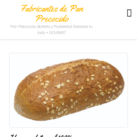
Fabricantes de Pan
Precocido
S
Pan Precocido, Bollería y Pastelería| Saborea tu
O
lado + GOURMET
B
R
E
N
O
S
O
T
R
O
S
C
O
N
T
A