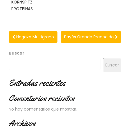
KORNSPITZ
N
O
PROTEÍNAS
V
E
D
A
Hogaza Multigrano
Payés Grande Precocido
D
E
S
Buscar
Buscar
Entradas recientes
Comentarios recientes
No hay comentarios que mostrar.
Archivos