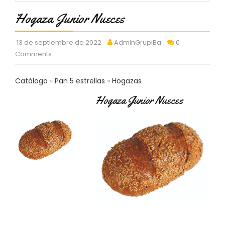
C
Hogaza Junior Nueces
T
O
:
13 de septiembre de 2022
AdminGrupiBa
0
9
Comments
3
7
6
Catálogo
Pan 5 estrellas
Hogazas
2
9
Hogaza Junior Nueces
3
9
0
P
R
O
D
U
C
T
O