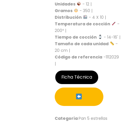
S
Unidades
- 12 |
Gramos
- 350 |
C
Distribución
- 4 X 10 |
A
Temperatura de cocción
-
T
Á
200º |
L
Tiempo de cocción
- 14-16' |
O
Tamaño de cada unidad
-
G
20 cm |
O
Código de referencia
-1112029
G
|
E
N
E
Ficha Técnica
R
A
L
P
R
O
Categoría
Pan 5 estrellas
M
O