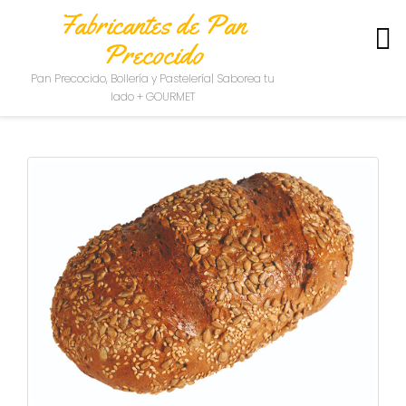
Fabricantes de Pan
Precocido
S
Pan Precocido, Bollería y Pastelería| Saborea tu
O
lado + GOURMET
B
R
E
N
O
S
O
T
R
O
S
C
O
N
T
A