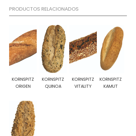
C
PRODUCTOS RELACIONADOS
I
O
N
E
S
Á
R
E
A
KORNSPITZ
KORNSPITZ
KORNSPITZ
KORNSPITZ
C
ORIGEN
QUINOA
VITALITY
KAMUT
L
I
E
N
T
E
S