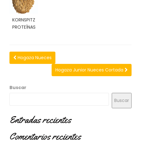
N
O
V
KORNSPITZ
E
PROTEÍNAS
D
A
D
E
S
Hogaza Nueces
Hogaza Junior Nueces Cortada
Buscar
Buscar
Entradas recientes
Comentarios recientes