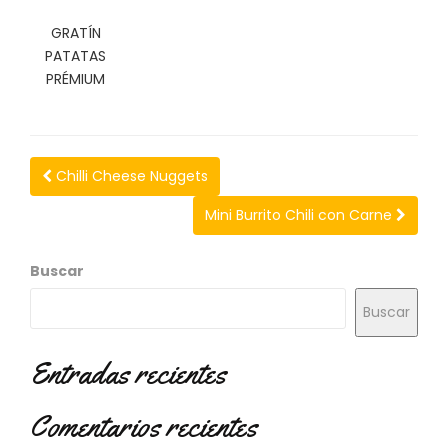
N
O
GRATÍN
V
PATATAS
E
PRÉMIUM
D
A
D
E
S
Chilli Cheese Nuggets
Mini Burrito Chili con Carne
Buscar
Buscar
Entradas recientes
Comentarios recientes