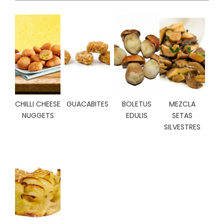
C
I
O
N
E
S
Á
CHILLI CHEESE
GUACABITES
BOLETUS
MEZCLA
R
NUGGETS
EDULIS
SETAS
E
SILVESTRES
A
C
L
I
E
N
T
E
S