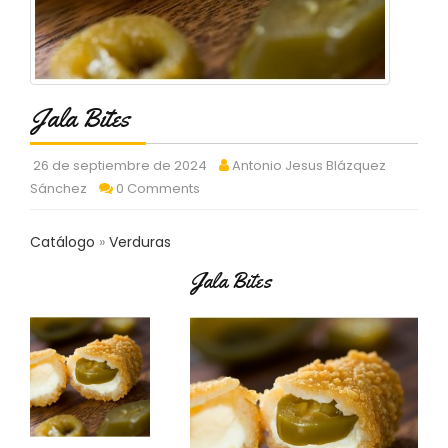
C
T
O
:
9
Jala Bites
3
7
6
26 de septiembre de 2024
Antonio Jesus Blázquez
2
Sánchez
0 Comments
9
3
9
Catálogo
Verduras
0
Jala Bites
P
R
O
D
U
C
T
O