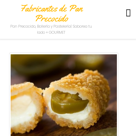
Fabricantes de Pan
Precocido
S
Pan Precocido, Bollería y Pastelería| Saborea tu
O
lado + GOURMET
B
R
E
N
O
S
O
T
R
O
S
C
O
N
T
A