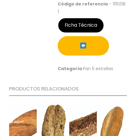
N
Código de referencia
- 1115018
O
|
V
E
Ficha Técnica
D
A
D
E
S
Categoría
Pan 5 estrellas
PRODUCTOS RELACIONADOS