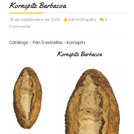
S
Kornspitz Barbacoa
C
A
15 de septiembre de 2022
AdminGrupiBa
0
T
Comments
Á
L
Catálogo
Pan 5 estrellas
Kornspitz
O
G
Kornspitz Barbacoa
O
G
E
N
E
R
A
L
P
R
O
M
O