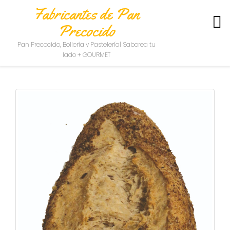
Fabricantes de Pan
Precocido
S
Pan Precocido, Bollería y Pastelería| Saborea tu
O
lado + GOURMET
B
R
E
N
O
S
O
T
R
O
S
C
O
N
T
A