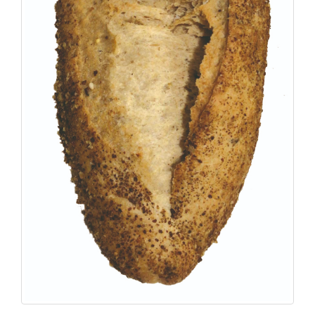
C
T
O
:
9
3
7
6
2
9
3
9
0
P
R
O
D
U
C
T
O