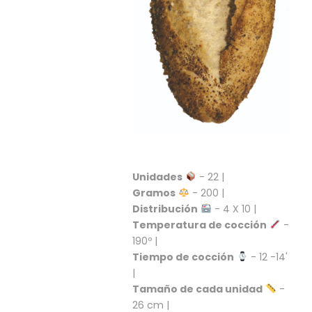
C
I
O
N
E
S
Á
R
E
Unidades
- 22 |
A
Gramos
- 200 |
C
L
Distribución
- 4 X 10 |
I
Temperatura de cocción
-
E
190º |
N
Tiempo de cocción
- 12 -14'
T
|
E
Tamaño de cada unidad
-
S
26 cm |