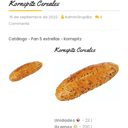
Kornspitz Cereales
C
T
O
15 de septiembre de 2022
AdminGrupiBa
0
:
Comments
9
3
7
Catálogo
Pan 5 estrellas
Kornspitz
6
Kornspitz Cereales
2
9
3
9
0
P
R
O
D
U
C
T
Unidades
- 22 |
O
Gramos
- 200 |