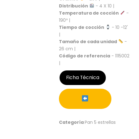
S
Distribución
- 4 X 10 |
Temperatura de cocción
-
C
190º |
A
T
Tiempo de cocción
- 10 -12'
Á
|
L
Tamaño de cada unidad
-
O
26 cm |
G
Código de referencia
- 1115002
O
|
G
E
N
Ficha Técnica
E
R
A
L
P
R
Categoría
Pan 5 estrellas
O
M
O