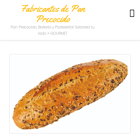
Fabricantes de Pan
Precocido
S
Pan Precocido, Bollería y Pastelería| Saborea tu
O
lado + GOURMET
B
R
E
N
O
S
O
T
R
O
S
C
O
N
T
A