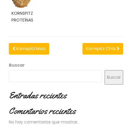
N
O
KORNSPITZ
V
PROTEÍNAS
E
D
A
D
E
Kornspitz Maíz
Kornspitz Chía
S
Buscar
Buscar
Entradas recientes
Comentarios recientes
No hay comentarios que mostrar.