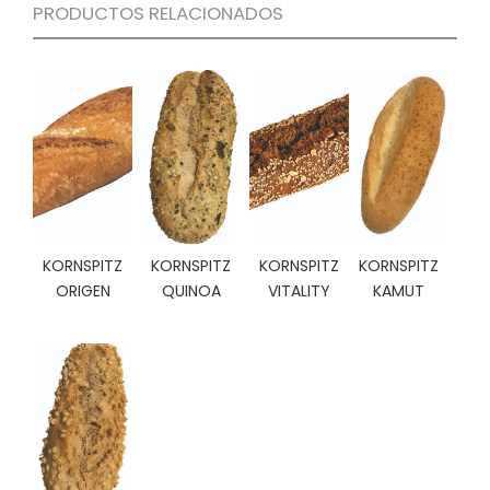
PRODUCTOS RELACIONADOS
C
I
O
N
E
S
Á
R
E
KORNSPITZ
KORNSPITZ
KORNSPITZ
KORNSPITZ
A
ORIGEN
QUINOA
VITALITY
KAMUT
C
L
I
E
N
T
E
S