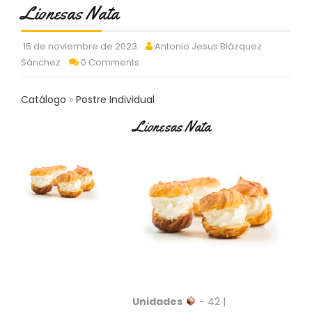
C
Lionesas Nata
T
O
15 de noviembre de 2023
Antonio Jesus Blázquez
:
Sánchez
0 Comments
9
3
7
Catálogo
Postre Individual
6
2
Lionesas Nata
9
3
9
0
P
R
O
D
U
C
T
Unidades
- 42 |
O