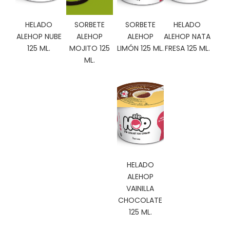
C
I
HELADO
SORBETE
SORBETE
HELADO
O
ALEHOP NUBE
ALEHOP
ALEHOP
ALEHOP NATA
N
125 ML.
MOJITO 125
LIMÓN 125 ML.
FRESA 125 ML.
E
S
ML.
Á
R
E
A
C
L
I
HELADO
E
ALEHOP
N
VAINILLA
T
CHOCOLATE
E
125 ML.
S