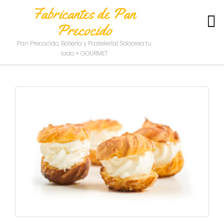
Fabricantes de Pan
Precocido
S
Pan Precocido, Bollería y Pastelería| Saborea tu
O
lado + GOURMET
B
R
E
N
O
S
O
T
R
O
S
C
O
N
T
A