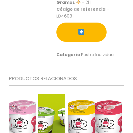
S
Gramos
- 21 |
Código de referencia
-
C
LD4608 |
A
T
Á
L
O
G
Categoría
Postre Individual
O
G
E
N
PRODUCTOS RELACIONADOS
E
R
A
L
P
R
O
M
O