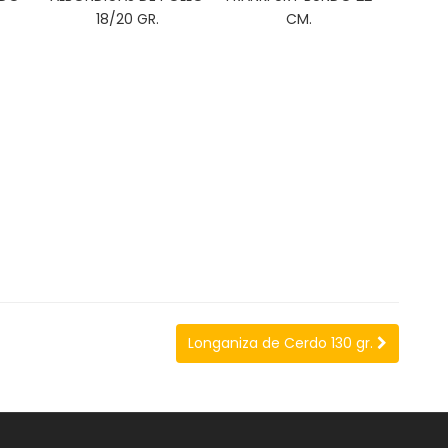
18/20 GR.
CM.
Longaniza de Cerdo 130 gr.