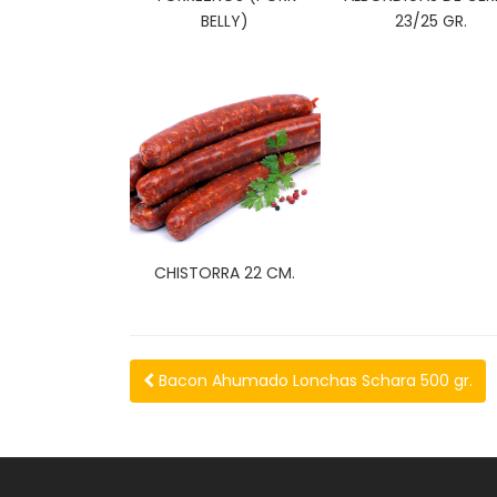
BELLY)
23/25 GR.
CHISTORRA 22 CM.
Bacon Ahumado Lonchas Schara 500 gr.