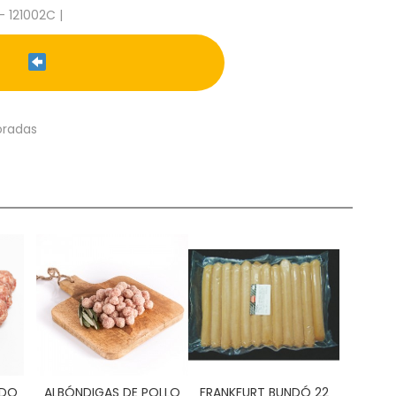
- 121002C |
oradas
RDO
ALBÓNDIGAS DE POLLO
FRANKFURT BUNDÓ 22