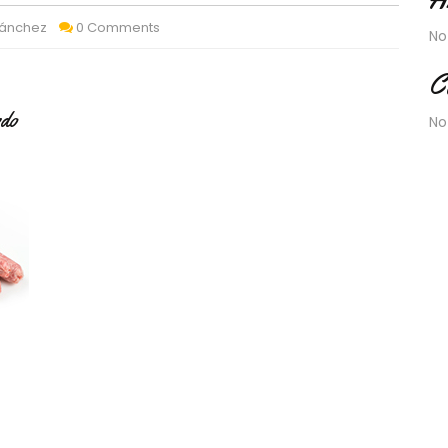
Sánchez
0 Comments
No
C
rdo
No