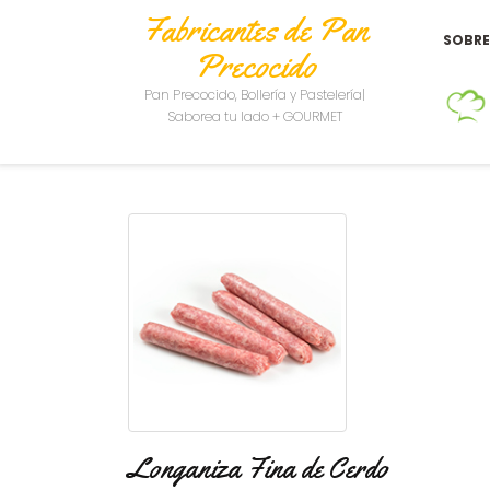
Fabricantes de Pan
SOBR
Precocido
Pan Precocido, Bollería y Pastelería|
Saborea tu lado + GOURMET
Longaniza Fina de Cerdo