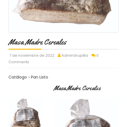
C
T
O
:
9
3
7
Masa Madre Cereales
6
2
9
7 de noviembre de 2022
AdminGrupiBa
0
3
Comments
9
0
Catálogo
Pan Listo
P
Masa Madre Cereales
R
O
D
U
C
T
O