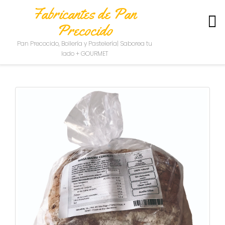
Fabricantes de Pan
Precocido
S
Pan Precocido, Bollería y Pastelería| Saborea tu
O
lado + GOURMET
B
R
E
N
O
S
O
T
R
O
S
C
O
N
T
A