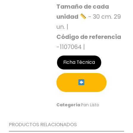
C
Tamaño de cada
I
unidad
- 30 cm. 29
O
N
un. |
E
S
Código de referencia
-1107064 |
Á
Ficha Técnica
R
E
A
C
L
I
E
Categoría
Pan Listo
N
T
E
S
PRODUCTOS RELACIONADOS