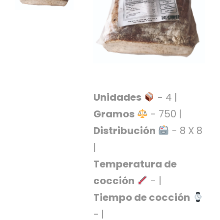
S
C
A
T
Á
L
O
G
O
Unidades
- 4 |
G
E
Gramos
- 750 |
N
Distribución
- 8 X 8
E
R
|
A
L
Temperatura de
cocción
- |
P
R
Tiempo de cocción
O
M
- |
O