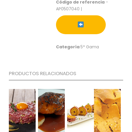
S
Código de referencia
-
AP0507040 |
C
A
T
Á
L
O
Categoría
5ª Gama
G
O
G
E
N
PRODUCTOS RELACIONADOS
E
R
A
L
P
R
O
M
O