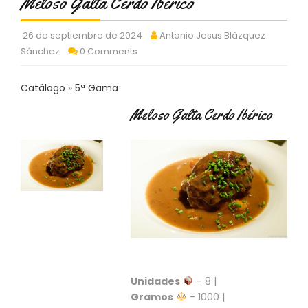
Meloso Galta Cerdo Ibérico
C
T
26 de septiembre de 2024
Antonio Jesus Blázquez
O
:
Sánchez
0 Comments
9
3
Catálogo
5ª Gama
7
6
Meloso Galta Cerdo Ibérico
2
9
3
9
0
P
R
O
D
U
C
Unidades
- 8 |
T
Gramos
- 1000 |
O