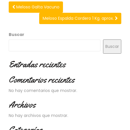
N
Meloso Galta Vacuno
O
V
Meloso Espalda Cordero 1 Kg. aprox.
E
D
A
Buscar
D
E
Buscar
S
Entradas recientes
Comentarios recientes
No hay comentarios que mostrar.
Archivos
No hay archivos que mostrar.
Categorías