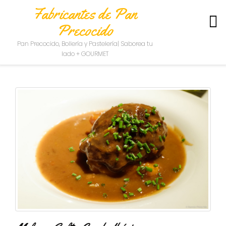
Fabricantes de Pan
Precocido
S
Pan Precocido, Bollería y Pastelería| Saborea tu
O
lado + GOURMET
B
R
E
N
O
S
O
T
R
O
S
C
O
N
T
A