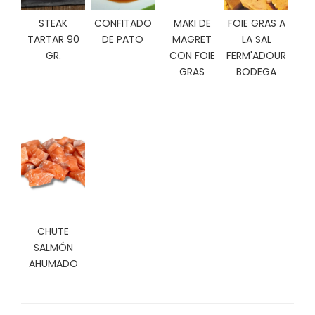
C
STEAK
CONFITADO
MAKI DE
FOIE GRAS A
I
TARTAR 90
DE PATO
MAGRET
LA SAL
O
N
GR.
CON FOIE
FERM'ADOUR
E
GRAS
BODEGA
S
Á
R
E
A
C
L
I
CHUTE
E
SALMÓN
N
AHUMADO
T
E
S