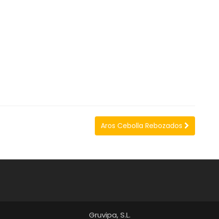
Aros Cebolla Rebozados
Gruvipa, S.L.