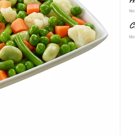
No
C
No