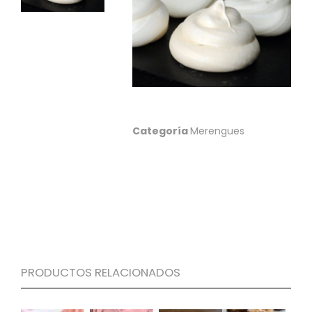
S
C
A
T
Á
L
O
G
O
Categoría
Merengues
G
E
N
E
R
A
L
P
R
PRODUCTOS RELACIONADOS
O
M
O