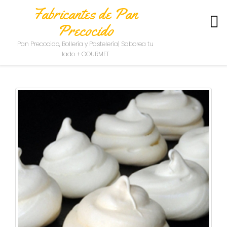
Fabricantes de Pan
Precocido
S
Pan Precocido, Bollería y Pastelería| Saborea tu
O
lado + GOURMET
B
R
E
N
O
S
O
T
R
O
S
C
O
N
T
A