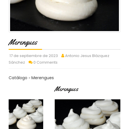
C
T
O
:
9
3
7
Merengues
6
2
9
17 de septiembre de 2023
Antonio Jesus Blázquez
3
Sánchez
0 Comments
9
0
Catálogo
Merengues
P
Merengues
R
O
D
U
C
T
O