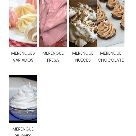
C
I
O
N
E
S
MERENGUES
MERENGUE
MERENGUE
MERENGUE
Á
VARIADOS
FRESA
NUECES
CHOCOLATE
R
E
A
C
L
I
E
N
T
E
S
MERENGUE
PIÑONES