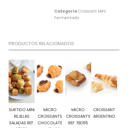
S
Categoría
Croissant Mini
C
Fermentado
A
T
Á
L
O
PRODUCTOS RELACIONADOS
G
O
G
E
N
E
R
A
L
P
SURTIDO MINI
MICRO
MICRO
CROISSANT
R
O
REJILLAS
CROISSANTS
CROISSANTS
ARGENTINO
M
SALADAS REF.
CHOCOLATE
REF. 19D65
O