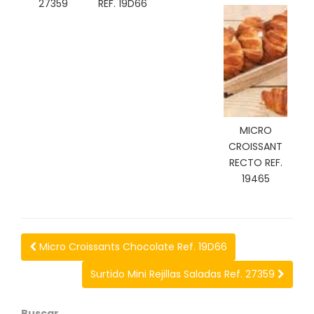
27359
REF. 19D66
C
I
O
N
E
S
MICRO
Á
CROISSANT
R
RECTO REF.
E
19465
A
C
L
I
E
Micro Croissants Chocolate Ref. 19D66
N
T
Surtido Mini Rejillas Saladas Ref. 27359
E
S
Buscar