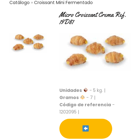
Catálogo
Croissant Mini Fermentado
C
T
Micro Croissant Crema Ref.
O
19D81
:
9
3
7
6
2
9
3
9
0
Unidades
- 5 kg. |
P
Gramos
- 7 |
R
O
Código de referencia
-
D
1202095 |
U
C
T
O