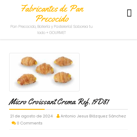
Fabricantes de Pan
Precocido
S
Pan Precocido, Bollería y Pastelería| Saborea tu
O
lado + GOURMET
B
R
E
N
O
S
O
T
R
O
S
Micro Croissant Crema Ref. 19D81
C
21 de agosto de 2024
Antonio Jesus Blázquez Sánchez
O
N
0 Comments
T
A