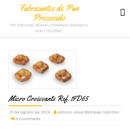
Fabricantes de Pan
Precocido
S
Pan Precocido, Bollería y Pastelería| Saborea tu
O
lado + GOURMET
B
R
E
N
O
S
O
T
R
O
S
Micro Croissants Ref. 19D65
C
O
21 de agosto de 2024
Antonio Jesus Blázquez Sánchez
N
0 Comments
T
A