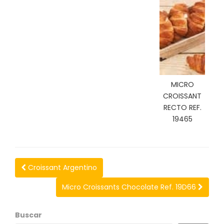
C
I
O
N
E
S
MICRO
CROISSANT
Á
RECTO REF.
R
E
19465
A
C
L
I
Croissant Argentino
E
N
Micro Croissants Chocolate Ref. 19D66
T
E
S
Buscar