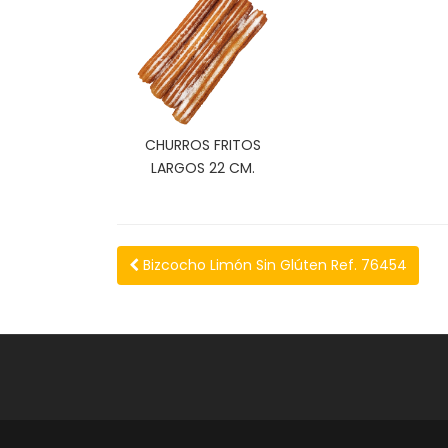
CHURROS FRITOS
LARGOS 22 CM.
Bizcocho Limón Sin Glúten Ref. 76454