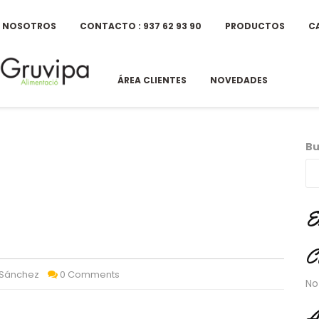
E NOSOTROS
CONTACTO : 937 62 93 90
PRODUCTOS
C
ÁREA CLIENTES
NOVEDADES
Bu
E
C
 Sánchez
0 Comments
No
A