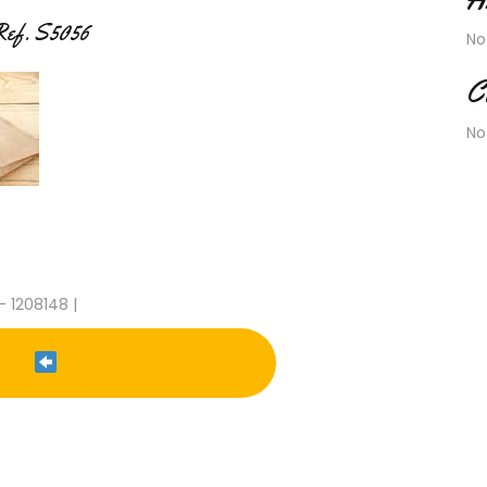
 Ref. S5056
No
C
No
- 1208148 |