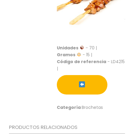
S
C
A
T
Á
L
O
Unidades
- 70 |
G
Gramos
- 15 |
O
G
Código de referencia
- LD4215
E
|
N
E
R
A
L
Categoría
Brochetas
P
R
O
PRODUCTOS RELACIONADOS
M
O