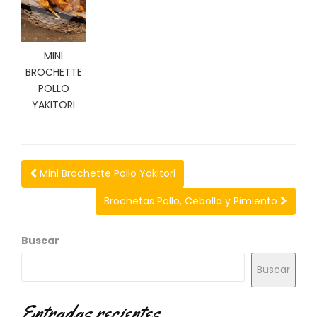
N
O
V
E
MINI
D
BROCHETTE
A
POLLO
D
YAKITORI
E
S
Mini Brochette Pollo Yakitori
Brochetas Pollo, Cebolla y Pimiento
Buscar
Buscar
Entradas recientes