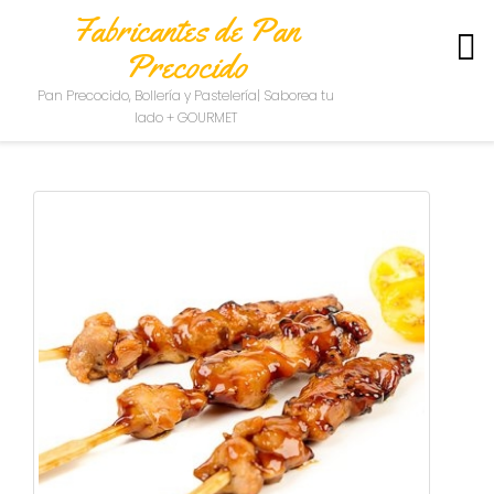
Fabricantes de Pan
Precocido
S
Pan Precocido, Bollería y Pastelería| Saborea tu
O
lado + GOURMET
B
R
E
N
O
S
O
T
R
O
S
C
O
N
T
A