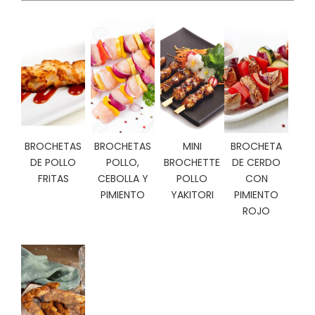
C
I
O
N
E
S
Á
BROCHETAS
BROCHETAS
MINI
BROCHETA
R
DE POLLO
POLLO,
BROCHETTE
DE CERDO
E
FRITAS
CEBOLLA Y
POLLO
CON
A
C
PIMIENTO
YAKITORI
PIMIENTO
L
ROJO
I
E
N
T
E
S