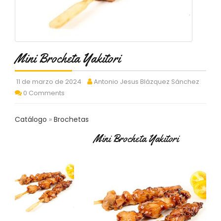
C
T
O
:
9
Mini Brocheta Yakitori
3
7
6
11 de marzo de 2024
Antonio Jesus Blázquez Sánchez
2
0 Comments
9
3
9
Catálogo
Brochetas
0
Mini Brocheta Yakitori
P
R
O
D
U
C
T
O