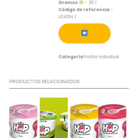
S
Gramos
- 30 |
Código de referencia
-
C
LD4314 |
A
T
Á
L
O
G
Categoría
Postre Individual
O
G
E
N
PRODUCTOS RELACIONADOS
E
R
A
L
P
R
O
M
O