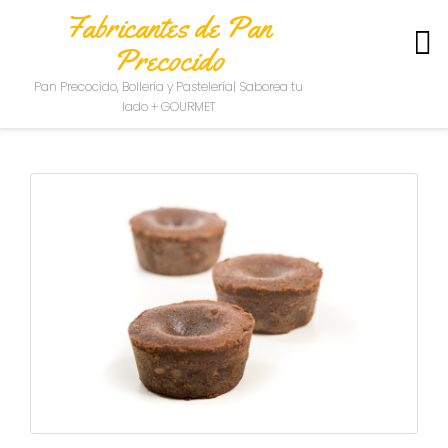
Fabricantes de Pan
Precocido
S
Pan Precocido, Bollería y Pastelería| Saborea tu
O
lado + GOURMET
B
R
E
N
O
S
O
T
R
O
S
C
O
N
T
A