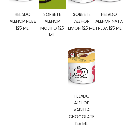
C
I
HELADO
SORBETE
SORBETE
HELADO
O
ALEHOP NUBE
ALEHOP
ALEHOP
ALEHOP NATA
N
125 ML.
MOJITO 125
LIMÓN 125 ML.
FRESA 125 ML.
E
S
ML.
Á
R
E
A
C
L
I
HELADO
E
ALEHOP
N
VAINILLA
T
CHOCOLATE
E
125 ML.
S