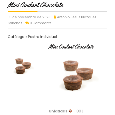
C
Mini Coulant Chocolate
T
O
15 de noviembre de 2023
Antonio Jesus Blázquez
:
Sánchez
0 Comments
9
3
7
Catálogo
Postre Individual
6
2
Mini Coulant Chocolate
9
3
9
0
P
R
O
D
U
C
T
Unidades
- 80 |
O