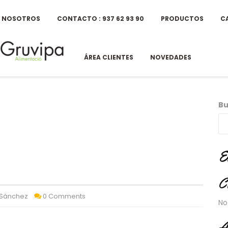
E NOSOTROS
CONTACTO : 937 62 93 90
PRODUCTOS
C
ÁREA CLIENTES
NOVEDADES
Bu
E
C
 Sánchez
0 Comments
No
A