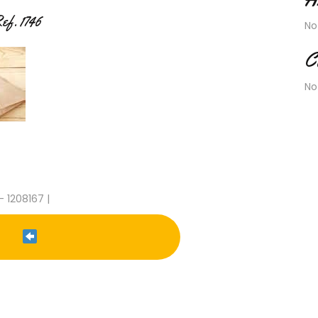
ef. 1746
No
C
No
- 1208167 |