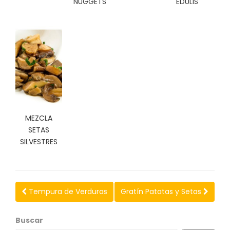
NUGGETS
EDULIS
C
I
O
N
E
S
Á
R
MEZCLA
E
SETAS
A
SILVESTRES
C
L
I
E
N
Tempura de Verduras
Gratín Patatas y Setas
T
E
S
Buscar