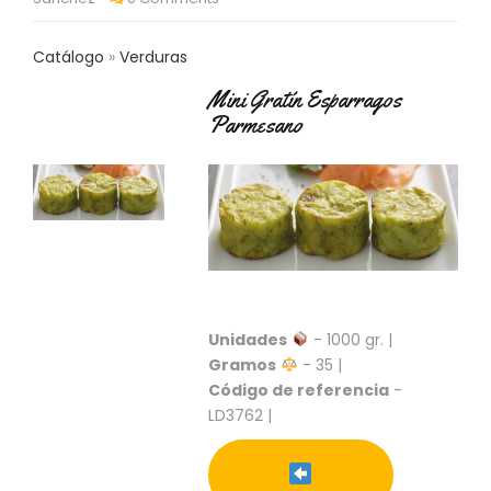
C
T
Catálogo
Verduras
O
:
Mini Gratín Esparragos
9
Parmesano
3
7
6
2
9
3
9
0
P
Unidades
- 1000 gr. |
R
O
Gramos
- 35 |
D
Código de referencia
-
U
LD3762 |
C
T
O