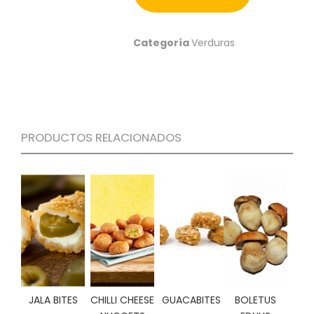
S
C
Categoría
Verduras
A
T
Á
L
O
G
O
PRODUCTOS RELACIONADOS
G
E
N
E
R
A
L
P
R
O
M
JALA BITES
CHILLI CHEESE
GUACABITES
BOLETUS
O