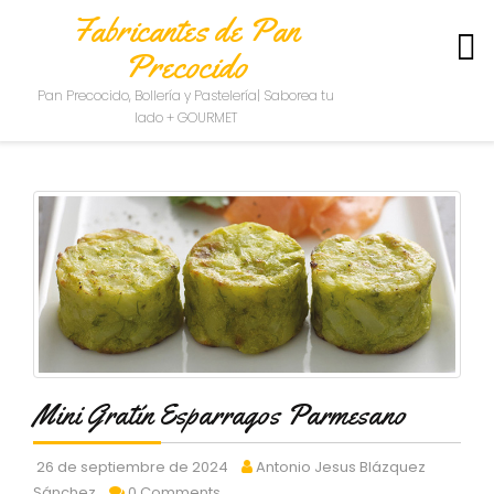
Fabricantes de Pan
Precocido
S
Pan Precocido, Bollería y Pastelería| Saborea tu
O
lado + GOURMET
B
R
E
N
O
S
O
T
R
O
S
C
Mini Gratín Esparragos Parmesano
O
N
T
26 de septiembre de 2024
Antonio Jesus Blázquez
A
Sánchez
0 Comments