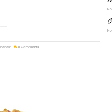
No
C
No
Sánchez
0 Comments