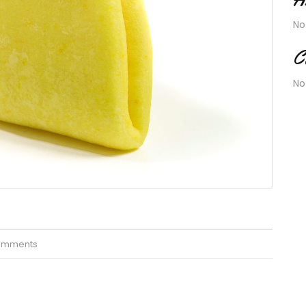
No
C
No
omments