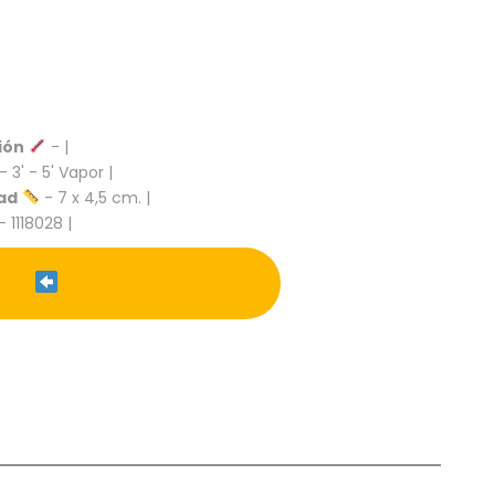
ión
- |
- 3' - 5' Vapor |
ad
- 7 x 4,5 cm. |
- 1118028 |