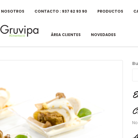
E NOSOTROS
CONTACTO : 937 62 93 90
PRODUCTOS
C
ÁREA CLIENTES
NOVEDADES
Bu
E
C
No
A