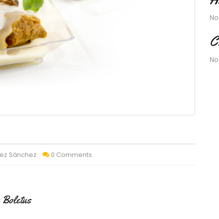
No
C
No
uez Sánchez
0 Comments
 Boletus