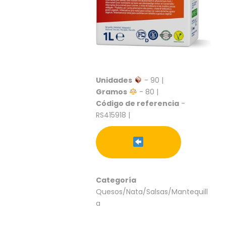
C
I
O
N
E
S
Unidades
- 90 |
Gramos
- 80 |
Á
Código de referencia
-
R
RS415918 |
E
A
C
L
I
E
N
Categoría
T
Quesos/Nata/Salsas/Mantequill
E
a
S