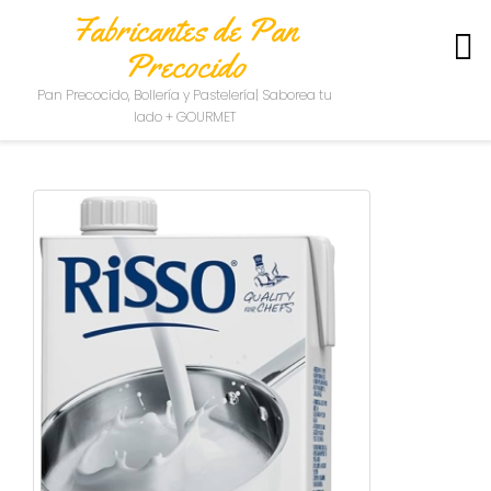
Fabricantes de Pan
Precocido
S
Pan Precocido, Bollería y Pastelería| Saborea tu
O
lado + GOURMET
B
R
E
N
O
S
O
T
R
O
S
C
O
N
T
A