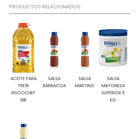
N
PRODUCTOS RELACIONADOS
O
V
E
D
A
D
E
S
ACEITE PARA
SALSA
SALSA
SALSA
FREÍR
BARBACOA
MARTINO
MAYONESA
RISOOCHEF
SUPERIOR 5
BIB
KG.