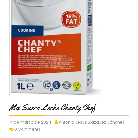
C
T
O
:
9
3
7
6
2
9
3
9
0
P
R
O
Mix Suero Leche Chanty Chef
D
U
C
4 de marzo de 2024
Antonio Jesus Blázquez Sánchez
T
0 Comments
O