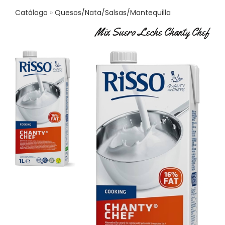
S
Catálogo
Quesos/Nata/Salsas/Mantequilla
C
Mix Suero Leche Chanty Chef
A
T
Á
L
O
G
O
G
E
N
E
R
A
L
P
R
O
M
O