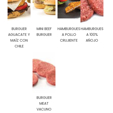
C
I
O
N
E
BURGUER
MINI BEEF
HAMBURGUES
HAMBURGUES
S
AGUACATE Y
BURGUER
A POLLO
A 100%
MAÍZ CON
CRUJIENTE
AÑOJO
CHILE
Á
R
E
A
C
L
I
E
N
T
BURGUER
E
MEAT
S
VACUNO