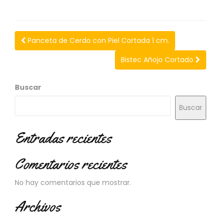
N
O
V
E
Panceta de Cerdo con Piel Cortada 1 cm.
D
A
Bistec Añojo Cortado
D
E
S
Buscar
Buscar
Entradas recientes
Comentarios recientes
No hay comentarios que mostrar.
Archivos