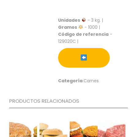
S
C
A
Unidades
- 3 kg. |
T
Gramos
- 1000 |
Á
Código de referencia
-
L
129020C |
O
G
O
G
E
N
Categoría
Carnes
E
R
A
L
PRODUCTOS RELACIONADOS
P
R
O
M
O