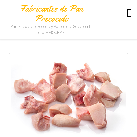
Fabricantes de Pan
Precocido
S
Pan Precocido, Bollería y Pastelería| Saborea tu
O
lado + GOURMET
B
R
E
N
O
S
O
T
R
O
S
C
O
N
T
A