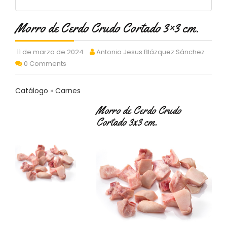
C
T
Morro de Cerdo Crudo Cortado 3×3 cm.
O
:
9
11 de marzo de 2024
Antonio Jesus Blázquez Sánchez
3
0 Comments
7
6
2
Catálogo
Carnes
9
3
Morro de Cerdo Crudo
9
Cortado 3x3 cm.
0
P
R
O
D
U
C
T
O