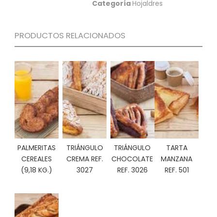
Categoría
Hojaldres
C
I
O
PRODUCTOS RELACIONADOS
N
E
S
Á
R
E
A
C
L
PALMERITAS
TRIÁNGULO
TRIÁNGULO
TARTA
I
CEREALES
CREMA REF.
CHOCOLATE
MANZANA
E
(9,18 KG.)
3027
REF. 3026
REF. 501
N
T
E
S