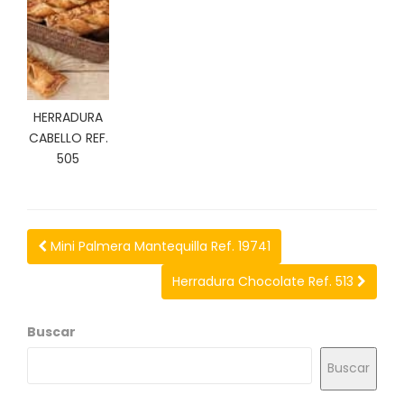
N
O
V
E
D
A
D
HERRADURA
E
CABELLO REF.
S
505
Mini Palmera Mantequilla Ref. 19741
Herradura Chocolate Ref. 513
Buscar
Buscar