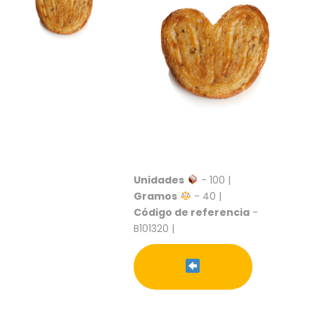
S
C
A
T
Á
L
O
G
O
G
E
N
Unidades
- 100 |
E
Gramos
- 40 |
R
Código de referencia
-
A
L
B101320 |
P
R
O
M
O