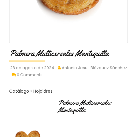
C
T
O
:
9
3
7
6
Palmera Multicereales Mantequilla
2
9
3
28 de agosto de 2024
Antonio Jesus Blázquez Sánchez
9
0 Comments
0
P
Catálogo
Hojaldres
R
O
Palmera Multicereales
D
Mantequilla
U
C
T
O