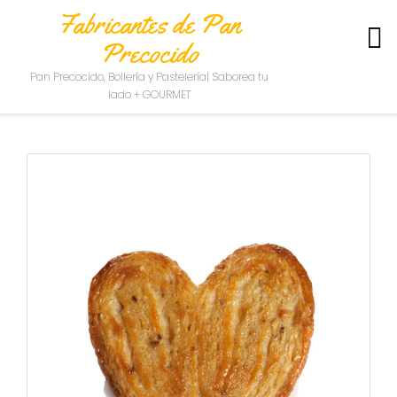
Fabricantes de Pan
Precocido
S
Pan Precocido, Bollería y Pastelería| Saborea tu
O
lado + GOURMET
B
R
E
N
O
S
O
T
R
O
S
C
O
N
T
A