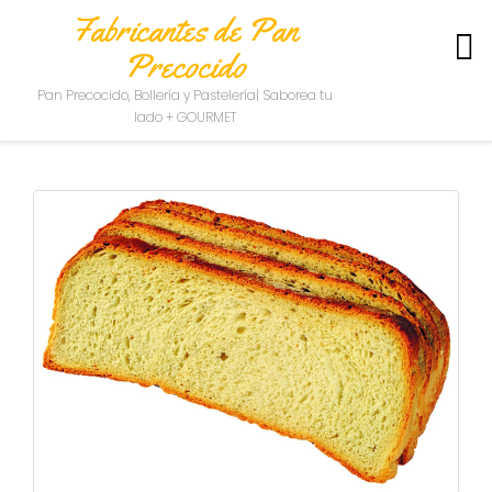
Fabricantes de Pan
Precocido
S
Pan Precocido, Bollería y Pastelería| Saborea tu
O
lado + GOURMET
B
R
E
N
O
S
O
T
R
O
S
C
O
N
T
A