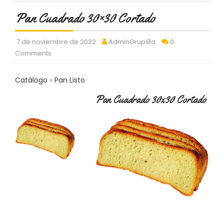
C
Pan Cuadrado 30×30 Cortado
T
O
:
7 de noviembre de 2022
AdminGrupiBa
0
9
Comments
3
7
6
Catálogo
Pan Listo
2
9
Pan Cuadrado 30x30 Cortado
3
9
0
P
R
O
D
U
C
T
O