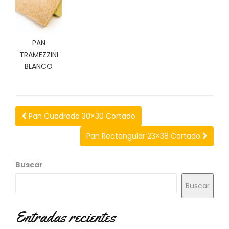
N
O
V
E
PAN
D
TRAMEZZINI
A
D
BLANCO
E
S
Pan Cuadrado 30×30 Cortado
Pan Rectangular 23×38 Cortado
Buscar
Buscar
Entradas recientes