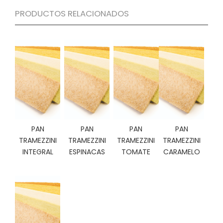
C
PRODUCTOS RELACIONADOS
I
O
N
E
S
Á
R
E
A
PAN
PAN
PAN
PAN
C
TRAMEZZINI
TRAMEZZINI
TRAMEZZINI
TRAMEZZINI
L
INTEGRAL
ESPINACAS
TOMATE
CARAMELO
I
E
N
T
E
S