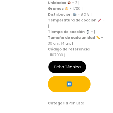
S
Unidades
- 2 |
Gramos
- 1700 |
C
Distribución
- 8 X 8 |
A
Temperatura de cocción
-
T
|
Á
L
Tiempo de cocción
- |
O
Tamaño de cada unidad
-
G
30 cm. 14 un. |
O
Código de referencia
G
-1107039 |
E
N
Ficha Técnica
E
R
A
L
P
R
O
Categoría
Pan Listo
M
O