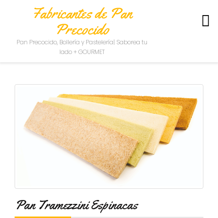
Fabricantes de Pan
Precocido
S
Pan Precocido, Bollería y Pastelería| Saborea tu
O
lado + GOURMET
B
R
E
N
O
S
O
T
R
O
S
C
O
N
Pan Tramezzini Espinacas
T
A