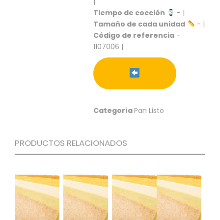
|
S
Tiempo de cocción
- |
C
Tamaño de cada unidad
- |
A
Código de referencia
-
T
1107006 |
Á
L
O
G
O
G
Categoría
Pan Listo
E
N
E
R
PRODUCTOS RELACIONADOS
A
L
P
R
O
M
O