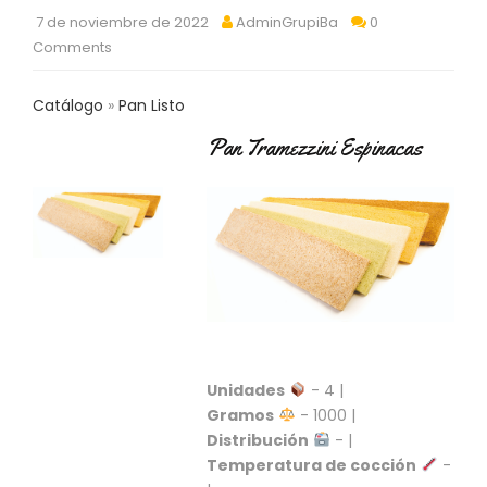
C
7 de noviembre de 2022
AdminGrupiBa
0
T
Comments
O
:
9
Catálogo
Pan Listo
3
7
Pan Tramezzini Espinacas
6
2
9
3
9
0
P
R
O
D
Unidades
- 4 |
U
Gramos
- 1000 |
C
Distribución
- |
T
Temperatura de cocción
-
O