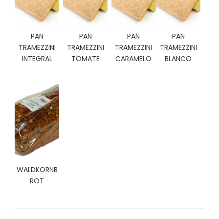
C
I
O
PAN
PAN
PAN
PAN
N
E
TRAMEZZINI
TRAMEZZINI
TRAMEZZINI
TRAMEZZINI
S
INTEGRAL
TOMATE
CARAMELO
BLANCO
Á
R
E
A
C
L
I
E
WALDKORNB
N
ROT
T
E
S