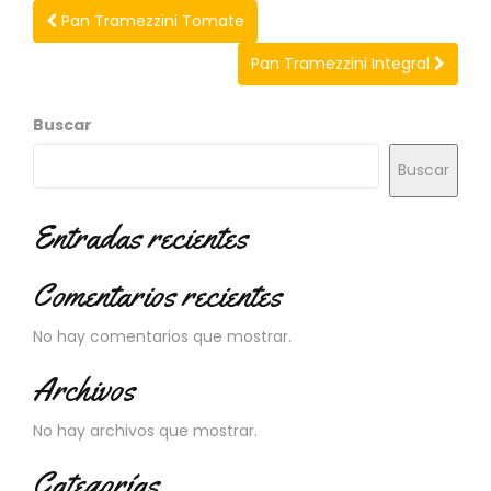
N
Pan Tramezzini Tomate
O
V
Pan Tramezzini Integral
E
D
A
Buscar
D
E
Buscar
S
Entradas recientes
Comentarios recientes
No hay comentarios que mostrar.
Archivos
No hay archivos que mostrar.
Categorías