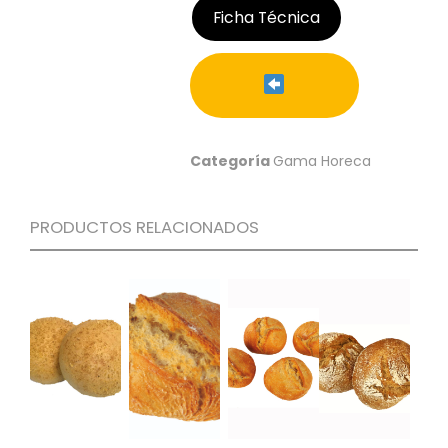
Ficha Técnica
C
I
O
N
E
S
Categoría
Gama Horeca
Á
R
PRODUCTOS RELACIONADOS
E
A
C
L
I
E
N
T
E
S