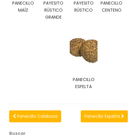
N
PANECILLO
PAYESITO
PAYESITO
PANECILLO
O
MAÍZ
RÚSTICO
RÚSTICO
CENTENO
V
GRANDE
E
D
A
D
E
S
PANECILLO
ESPELTA
Panecillo Calabaza
Panecillo Espelta
Buscar