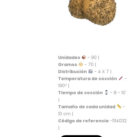
S
C
A
T
Á
L
O
G
O
Unidades
- 90 |
G
Gramos
- 70 |
E
Distribución
- 4 X 7 |
N
Temperatura de cocción
-
E
190º |
R
Tiempo de cocción
- 8 - 10'
A
L
|
Tamaño de cada unidad
-
P
10 cm |
R
Código de referencia
-1114032
O
|
M
O