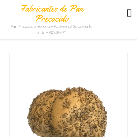
Fabricantes de Pan
Precocido
S
Pan Precocido, Bollería y Pastelería| Saborea tu
O
lado + GOURMET
B
R
E
N
O
S
O
T
R
O
S
C
O
N
T
A