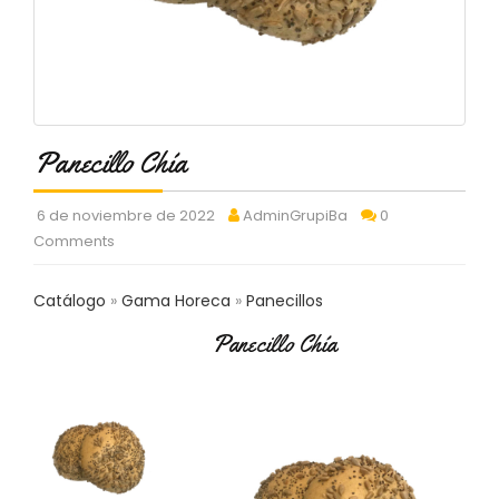
C
T
O
:
9
3
7
Panecillo Chía
6
2
9
6 de noviembre de 2022
AdminGrupiBa
0
3
Comments
9
0
Catálogo
Gama Horeca
Panecillos
P
Panecillo Chía
R
O
D
U
C
T
O