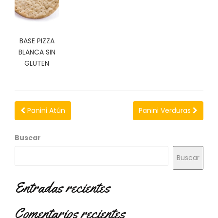
N
O
V
E
BASE PIZZA
D
BLANCA SIN
A
D
GLUTEN
E
S
Panini Atún
Panini Verduras
Buscar
Buscar
Entradas recientes
Comentarios recientes