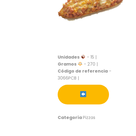
S
C
A
T
Á
L
O
G
O
Unidades
- 15 |
G
Gramos
- 270 |
E
Código de referencia
-
N
3066PCB |
E
R
A
L
P
R
Categoría
Pizzas
O
M
O