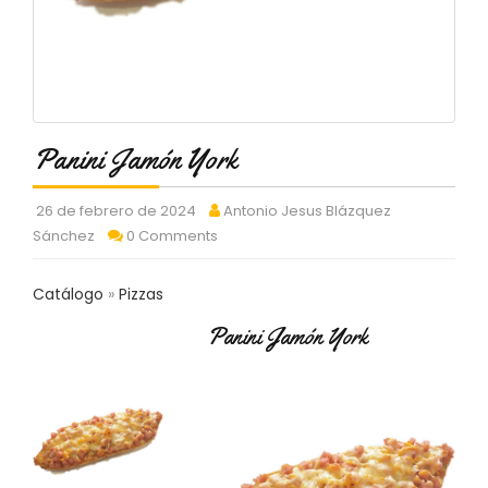
C
T
O
:
9
3
7
Panini Jamón York
6
2
9
26 de febrero de 2024
Antonio Jesus Blázquez
3
Sánchez
0 Comments
9
0
Catálogo
Pizzas
P
Panini Jamón York
R
O
D
U
C
T
O