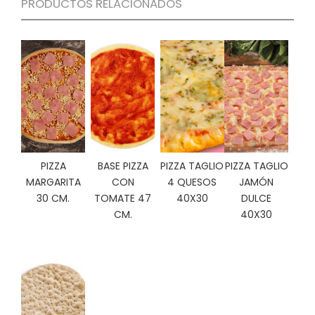
PRODUCTOS RELACIONADOS
C
I
O
N
E
S
Á
R
PIZZA
BASE PIZZA
PIZZA TAGLIO
PIZZA TAGLIO
E
A
MARGARITA
CON
4 QUESOS
JAMÓN
C
30 CM.
TOMATE 47
40X30
DULCE
L
CM.
40X30
I
E
N
T
E
S