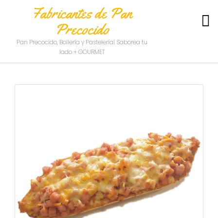
Fabricantes de Pan
Precocido
S
Pan Precocido, Bollería y Pastelería| Saborea tu
O
lado + GOURMET
B
R
E
N
O
S
O
T
R
O
S
C
O
N
T
A