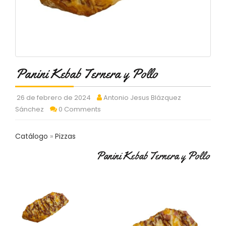
C
T
O
:
9
3
7
Panini Kebab Ternera y Pollo
6
2
9
26 de febrero de 2024
Antonio Jesus Blázquez
3
Sánchez
0 Comments
9
0
Catálogo
Pizzas
P
Panini Kebab Ternera y Pollo
R
O
D
U
C
T
O