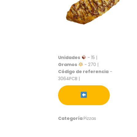
S
C
A
T
Á
L
O
G
O
Unidades
- 15 |
G
Gramos
- 270 |
E
Código de referencia
-
N
3064PCB |
E
R
A
L
P
R
Categoría
Pizzas
O
M
O