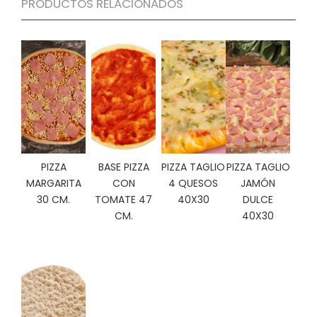
PRODUCTOS RELACIONADOS
C
I
O
N
E
S
Á
R
PIZZA
BASE PIZZA
PIZZA TAGLIO
PIZZA TAGLIO
E
A
MARGARITA
CON
4 QUESOS
JAMÓN
C
30 CM.
TOMATE 47
40X30
DULCE
L
CM.
40X30
I
E
N
T
E
S