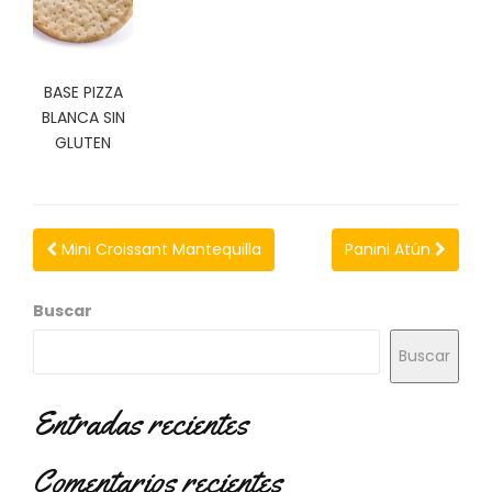
N
O
V
E
BASE PIZZA
D
BLANCA SIN
A
D
GLUTEN
E
S
Mini Croissant Mantequilla
Panini Atún
Buscar
Buscar
Entradas recientes
Comentarios recientes