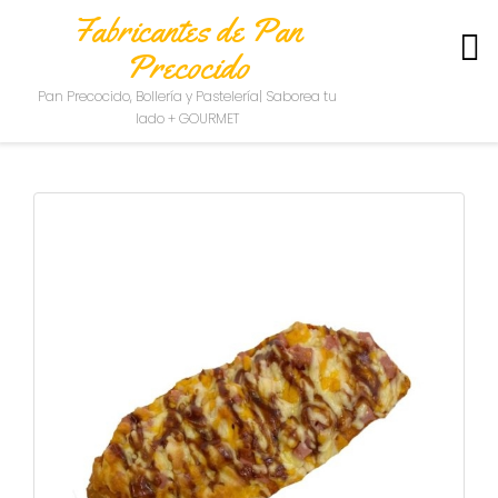
Fabricantes de Pan
Precocido
S
Pan Precocido, Bollería y Pastelería| Saborea tu
O
lado + GOURMET
B
R
E
N
O
S
O
T
R
O
S
C
O
N
T
A