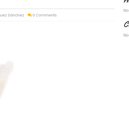
No
quez Sánchez
0 Comments
C
No