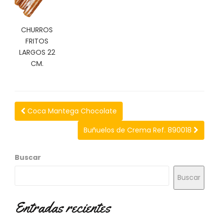
N
O
V
CHURROS
E
FRITOS
D
LARGOS 22
A
D
CM.
E
S
Coca Mantega Chocolate
Buñuelos de Crema Ref. 890018
Buscar
Buscar
Entradas recientes