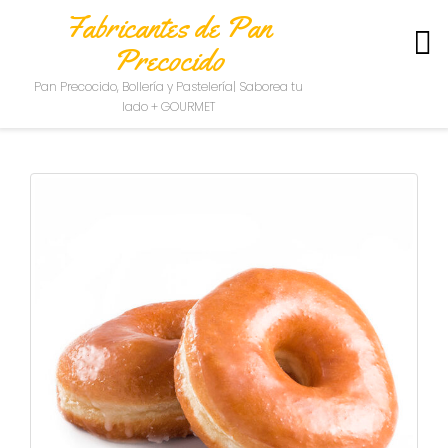
Fabricantes de Pan
Precocido
S
Pan Precocido, Bollería y Pastelería| Saborea tu
O
lado + GOURMET
B
R
E
N
O
S
O
T
R
O
S
C
O
N
T
A