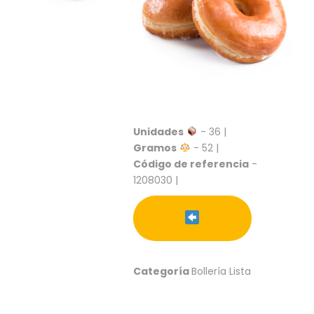
S
C
A
T
Á
L
O
G
O
Unidades
- 36 |
G
Gramos
- 52 |
E
Código de referencia
-
N
1208030 |
E
R
A
L
P
R
Categoría
Bollería Lista
O
M
O