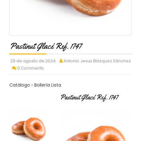
C
T
O
:
9
3
7
Pastinut Glacé Ref. 1747
6
2
9
29 de agosto de 2024
Antonio Jesus Blázquez Sánchez
3
0 Comments
9
0
Catálogo
Bollería Lista
P
Pastinut Glacé Ref. 1747
R
O
D
U
C
T
O