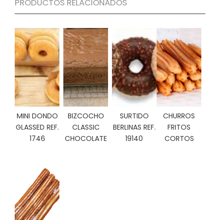
PRODUCTOS RELACIONADOS
C
I
O
N
E
S
Á
R
MINI DONDO
BIZCOCHO
SURTIDO
CHURROS
E
A
GLASSED REF.
CLASSIC
BERLINAS REF.
FRITOS
C
1746
CHOCOLATE
19140
CORTOS
L
I
E
N
T
E
S