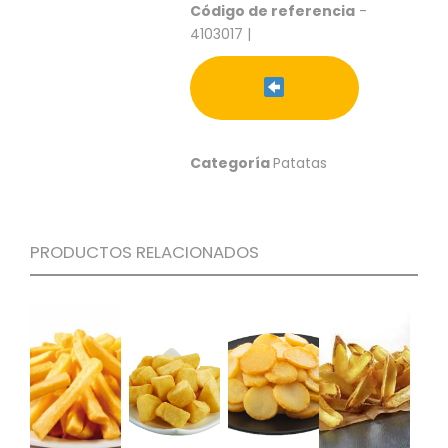
S
Código de referencia
-
4103017 |
C
A
T
Á
L
O
Categoría
Patatas
G
O
G
E
N
PRODUCTOS RELACIONADOS
E
R
A
L
P
R
O
M
O