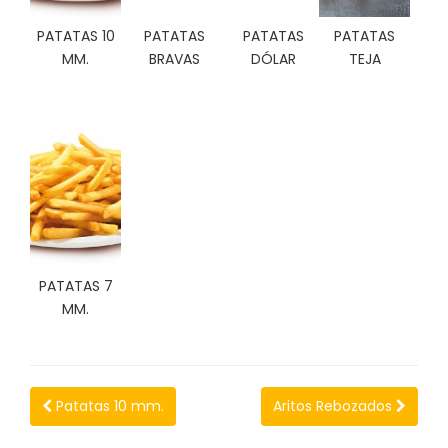
C
PATATAS 10
PATATAS
PATATAS
PATATAS
I
O
MM.
BRAVAS
DÓLAR
TEJA
N
E
S
Á
R
E
A
C
PATATAS 7
L
MM.
I
E
N
T
E
Patatas 10 mm.
Aritos Rebozados
S