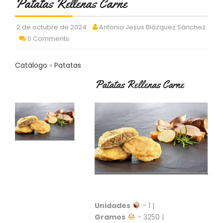
Patatas Rellenas Carne
C
T
O
2 de octubre de 2024
Antonio Jesus Blázquez Sánchez
:
0 Comments
9
3
Catálogo
Patatas
7
6
Patatas Rellenas Carne
2
9
3
9
0
P
R
O
D
U
C
Unidades
- 1 |
T
O
Gramos
- 3250 |