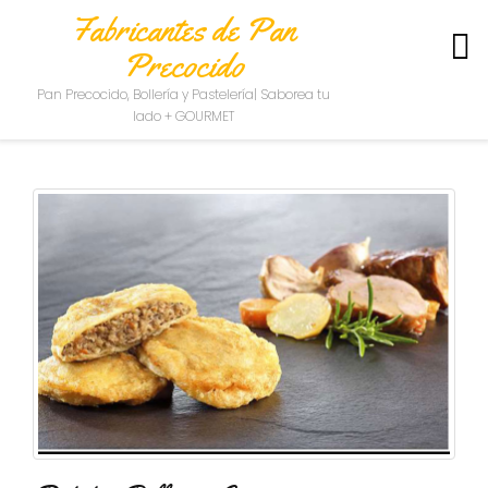
Fabricantes de Pan
Precocido
S
Pan Precocido, Bollería y Pastelería| Saborea tu
O
lado + GOURMET
B
R
E
N
O
S
O
T
R
O
S
C
O
N
T
A