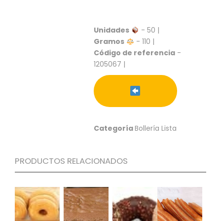
S
C
Unidades
- 50 |
A
Gramos
- 110 |
T
Á
Código de referencia
-
L
1205067 |
O
G
O
G
E
N
Categoría
Bollería Lista
E
R
A
PRODUCTOS RELACIONADOS
L
P
R
O
M
O