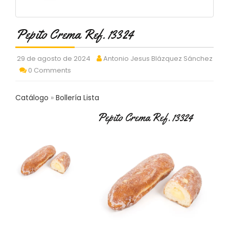
C
T
O
Pepito Crema Ref. 13324
:
9
3
29 de agosto de 2024
Antonio Jesus Blázquez Sánchez
7
0 Comments
6
2
Catálogo
Bollería Lista
9
3
Pepito Crema Ref. 13324
9
0
P
R
O
D
U
C
T
O