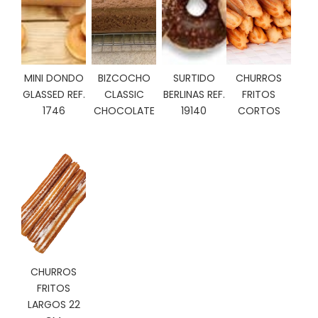
C
I
O
N
E
MINI DONDO
BIZCOCHO
SURTIDO
CHURROS
S
GLASSED REF.
CLASSIC
BERLINAS REF.
FRITOS
1746
CHOCOLATE
19140
CORTOS
Á
R
E
A
C
L
I
E
N
T
CHURROS
E
FRITOS
S
LARGOS 22