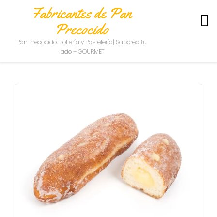
Fabricantes de Pan
Precocido
S
Pan Precocido, Bollería y Pastelería| Saborea tu
O
lado + GOURMET
B
R
E
N
O
S
O
T
R
O
S
C
O
N
T
A