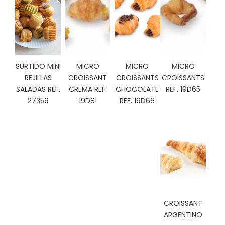
C
I
O
N
E
S
SURTIDO MINI
MICRO
MICRO
MICRO
REJILLAS
CROISSANT
CROISSANTS
CROISSANTS
SALADAS REF.
CREMA REF.
CHOCOLATE
REF. 19D65
Á
27359
19D81
REF. 19D66
R
E
A
C
L
I
E
N
T
E
CROISSANT
S
ARGENTINO