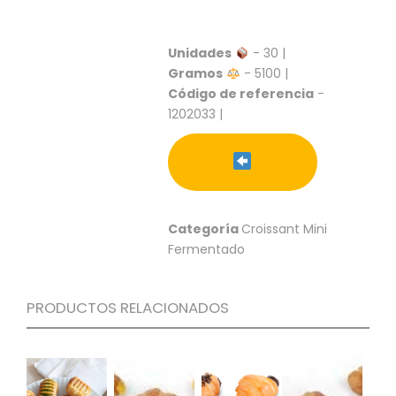
S
C
Unidades
- 30 |
A
Gramos
- 5100 |
T
Á
Código de referencia
-
L
1202033 |
O
G
O
G
E
N
Categoría
Croissant Mini
E
Fermentado
R
A
L
PRODUCTOS RELACIONADOS
P
R
O
M
O