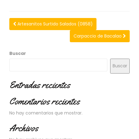
N
O
V
E
Artesanitos Surtido Salados (0858)
D
A
Carpaccio de Bacalao
D
E
S
Buscar
Buscar
Entradas recientes
Comentarios recientes
No hay comentarios que mostrar.
Archivos