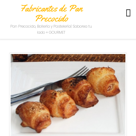
Fabricantes de Pan
Precocido
S
Pan Precocido, Bollería y Pastelería| Saborea tu
O
lado + GOURMET
B
R
E
N
O
S
O
T
R
O
S
C
O
N
T
A