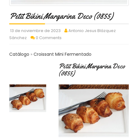
C
T
Petit Bikini Margarina Deco (0855)
O
:
9
13 de noviembre de 2023
Antonio Jesus Blázquez
3
Sánchez
0 Comments
7
6
2
Catálogo
Croissant Mini Fermentado
9
Petit Bikini Margarina Deco
3
9
(0855)
0
P
R
O
D
U
C
T
O