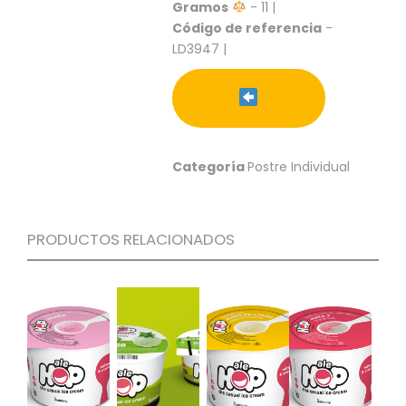
S
Gramos
- 11 |
Código de referencia
-
C
LD3947 |
A
T
Á
L
O
G
Categoría
Postre Individual
O
G
E
N
PRODUCTOS RELACIONADOS
E
R
A
L
P
R
O
M
O