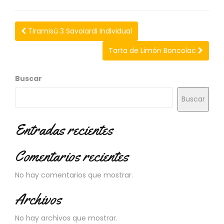
N
O
V
Tiramisú 3 Savoiardi Individual
E
D
Tarta de Limón Boncolac
A
D
E
Buscar
S
Buscar
Entradas recientes
Comentarios recientes
No hay comentarios que mostrar.
Archivos
No hay archivos que mostrar.