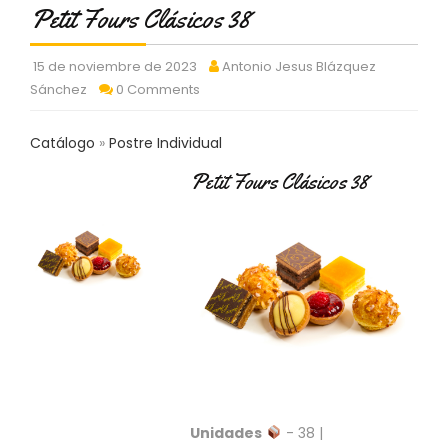
C
Petit Fours Clásicos 38
T
O
15 de noviembre de 2023
Antonio Jesus Blázquez
:
Sánchez
0 Comments
9
3
7
Catálogo
Postre Individual
6
2
Petit Fours Clásicos 38
9
3
9
0
P
R
O
D
U
C
T
Unidades
- 38 |
O