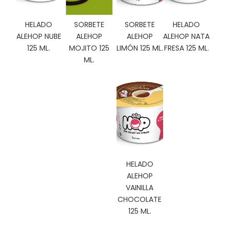
C
I
HELADO
SORBETE
SORBETE
HELADO
O
ALEHOP NUBE
ALEHOP
ALEHOP
ALEHOP NATA
N
125 ML.
MOJITO 125
LIMÓN 125 ML.
FRESA 125 ML.
E
S
ML.
Á
R
E
A
C
L
I
HELADO
E
ALEHOP
N
VAINILLA
T
CHOCOLATE
E
125 ML.
S