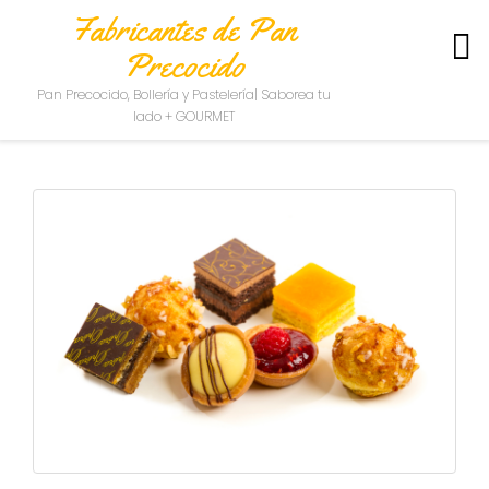
Fabricantes de Pan
Precocido
S
Pan Precocido, Bollería y Pastelería| Saborea tu
O
lado + GOURMET
B
R
E
N
O
S
O
T
R
O
S
C
O
N
T
A