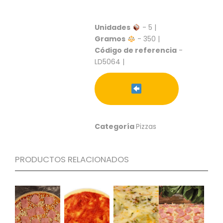
S
C
Unidades
- 5 |
A
Gramos
- 350 |
T
Código de referencia
-
Á
LD5064 |
L
O
G
O
G
E
N
Categoría
Pizzas
E
R
A
PRODUCTOS RELACIONADOS
L
P
R
O
M
O