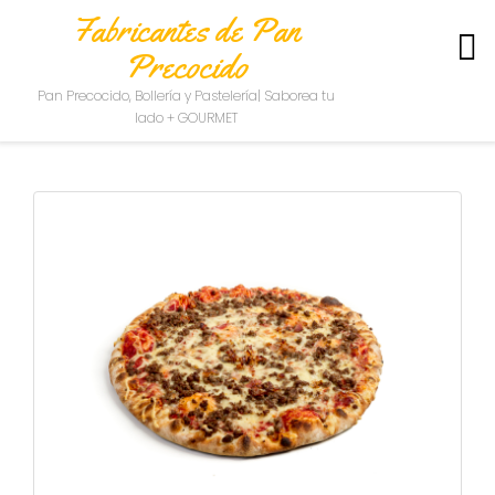
Fabricantes de Pan
Precocido
S
Pan Precocido, Bollería y Pastelería| Saborea tu
O
lado + GOURMET
B
R
E
N
O
S
O
T
R
O
S
C
O
N
T
A