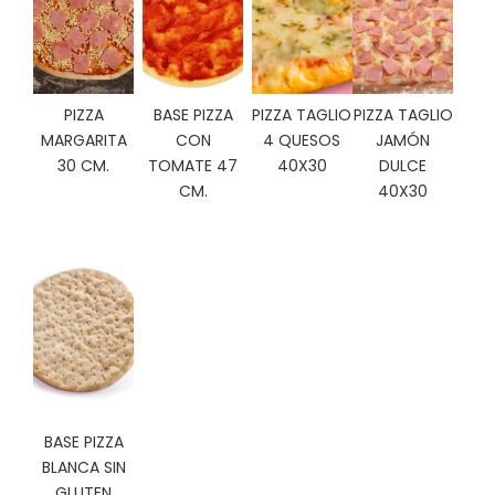
C
I
O
N
E
PIZZA
BASE PIZZA
PIZZA TAGLIO
PIZZA TAGLIO
S
MARGARITA
CON
4 QUESOS
JAMÓN
30 CM.
TOMATE 47
40X30
DULCE
CM.
40X30
Á
R
E
A
C
L
I
E
N
T
E
BASE PIZZA
S
BLANCA SIN
GLUTEN