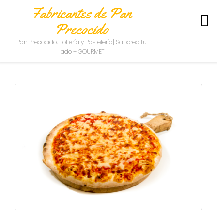
Fabricantes de Pan
Precocido
S
Pan Precocido, Bollería y Pastelería| Saborea tu
O
lado + GOURMET
B
R
E
N
O
S
O
T
R
O
S
C
O
N
T
A