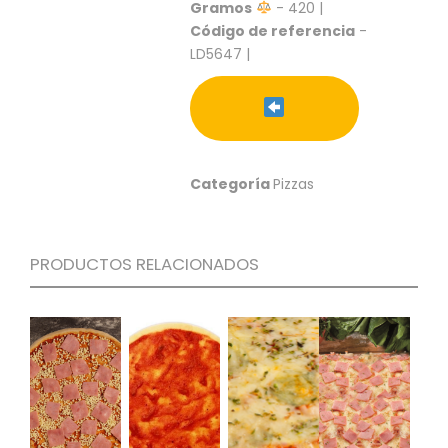
S
Gramos
- 420 |
Código de referencia
-
C
LD5647 |
A
T
Á
L
O
G
Categoría
Pizzas
O
G
E
N
PRODUCTOS RELACIONADOS
E
R
A
L
P
R
O
M
O