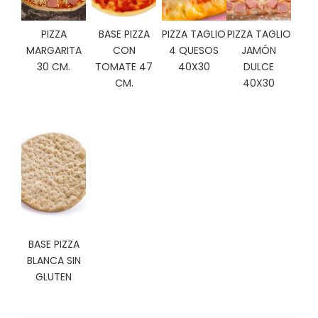
C
I
PIZZA
BASE PIZZA
PIZZA TAGLIO
PIZZA TAGLIO
O
MARGARITA
CON
4 QUESOS
JAMÓN
N
30 CM.
TOMATE 47
40X30
DULCE
E
S
CM.
40X30
Á
R
E
A
C
L
I
E
BASE PIZZA
N
BLANCA SIN
T
GLUTEN
E
S