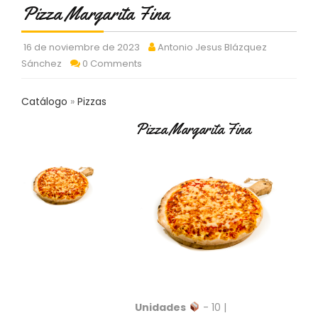
C
Pizza Margarita Fina
T
O
16 de noviembre de 2023
Antonio Jesus Blázquez
:
Sánchez
0 Comments
9
3
7
Catálogo
Pizzas
6
2
Pizza Margarita Fina
9
3
9
0
P
R
O
D
U
C
T
Unidades
- 10 |
O